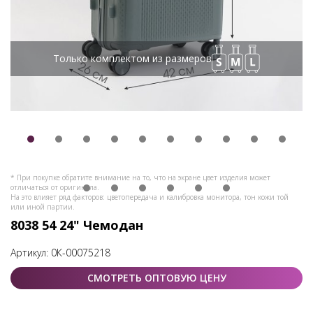
Только комплектом из размеров
* При покупке обратите внимание на то, что на экране цвет изделия может
отличаться от оригинала.
На это влияет ряд факторов: цветопередача и калибровка монитора, тон кожи той
или иной партии.
8038 54 24" Чемодан
Артикул:
0К-00075218
СМОТРЕТЬ ОПТОВУЮ ЦЕНУ