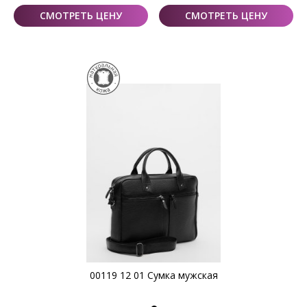
СМОТРЕТЬ ЦЕНУ
СМОТРЕТЬ ЦЕНУ
00119 12 01 Сумка мужская