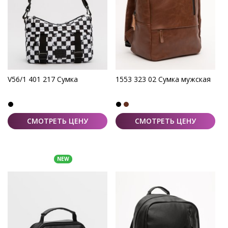
V56/1 401 217 Сумка
1553 323 02 Сумка мужская
СМОТРЕТЬ ЦЕНУ
СМОТРЕТЬ ЦЕНУ
NEW