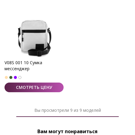
V08S 001 10 Сумка
мессенджер
СМОТРЕТЬ ЦЕНУ
Вы просмотрели 9 из 9 моделей
Вам могут понравиться