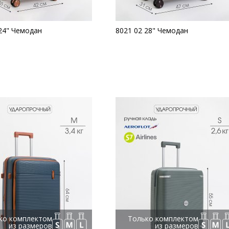
24" Чемодан
8021 02 28" Чемодан
ко комплектом
Только комплектом
из размеров
из размеров