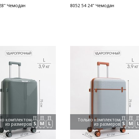
28" Чемодан
8052 54 24" Чемодан
ко комплектом
Только комплектом
из размеров
из размеров