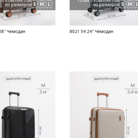
ко комплектом
Только комплектом
из размеров
из размеров
28" Чемодан
8021 54 24" Чемодан