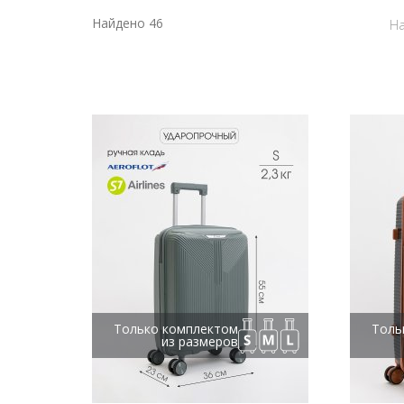
Найдено 46
На
Только комплектом
Толь
из размеров