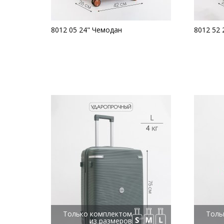
8012 05 24" Чемодан
8012 52 
Только комплектом
Толь
из размеров