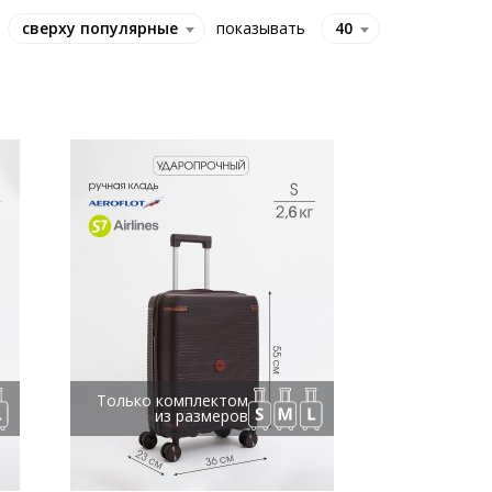
сверху популярные
показывать
40
Только комплектом
из размеров