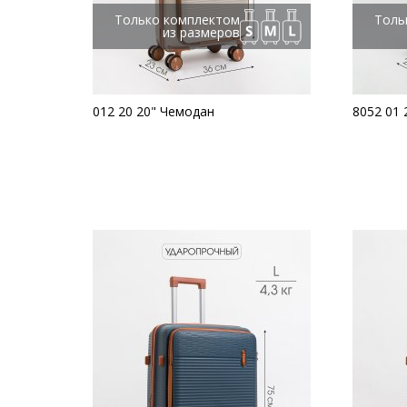
Только комплектом
Толь
из размеров
012 20 20" Чемодан
8052 01 