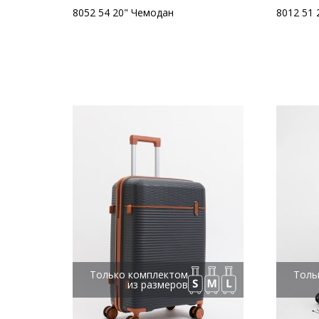
8052 54 20" Чемодан
8012 51 
Только комплектом
Толь
из размеров