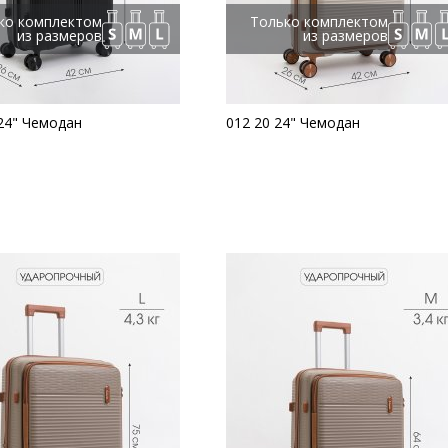
ко комплектом
Только комплектом
из размеров
из размеров
24" Чемодан
012 20 24" Чемодан