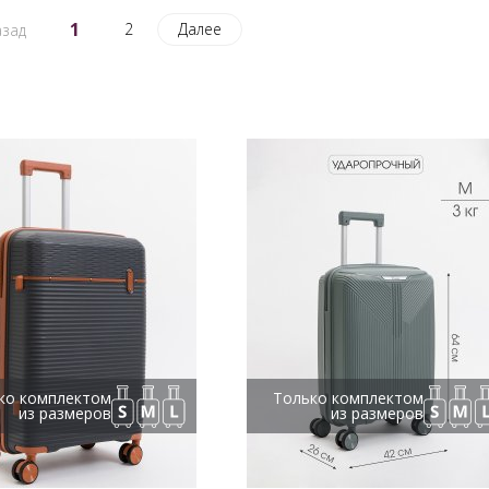
1
2
Далее
зад
ко комплектом
Только комплектом
из размеров
из размеров