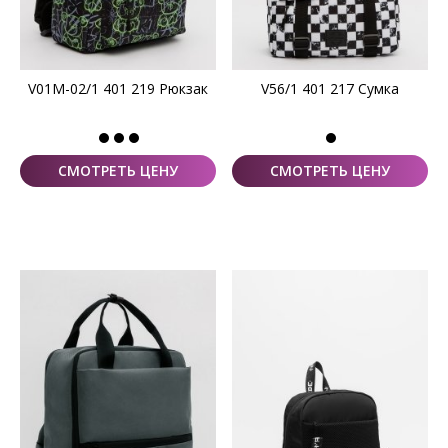
V01M-02/1 401 219 Рюкзак
V56/1 401 217 Сумка
СМОТРЕТЬ ЦЕНУ
СМОТРЕТЬ ЦЕНУ