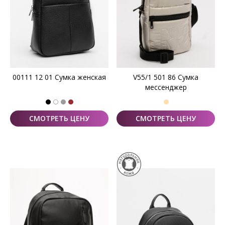
00111 12 01 Сумка женская
V55/1 501 86 Сумка
мессенджер
СМОТРЕТЬ ЦЕНУ
СМОТРЕТЬ ЦЕНУ