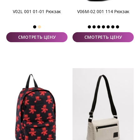
V02L 001 01-01 Рюкзак
V06M-02 001 114 Рюкзак
СМОТРЕТЬ ЦЕНУ
СМОТРЕТЬ ЦЕНУ