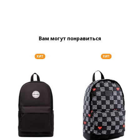
Вам могут понравиться
ХИТ
ХИТ