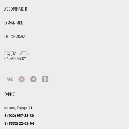
АССОРТИМЕНТ
О ФАБРИКЕ
ОПТОВИКАМ
ПОДПИШИТЕСЬ
НА РАССЫЛКУ
ОФИС
Киров, Труда, 71
8 (922) 957-33-30
8 (8332) 22-63-64