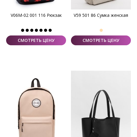
V06M-02 001 116 Рюкзак
V59 501 86 Сумка женская
СМОТРЕТЬ ЦЕНУ
СМОТРЕТЬ ЦЕНУ