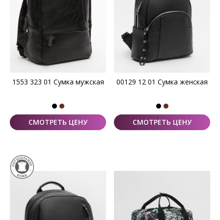
1553 323 01 Сумка мужская
00129 12 01 Сумка женская
СМОТРЕТЬ ЦЕНУ
СМОТРЕТЬ ЦЕНУ