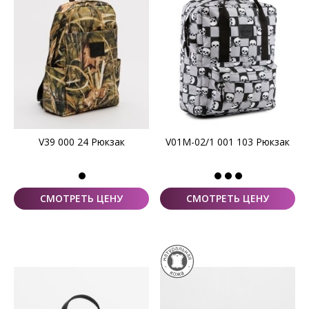
V39 000 24 Рюкзак
V01M-02/1 001 103 Рюкзак
СМОТРЕТЬ ЦЕНУ
СМОТРЕТЬ ЦЕНУ