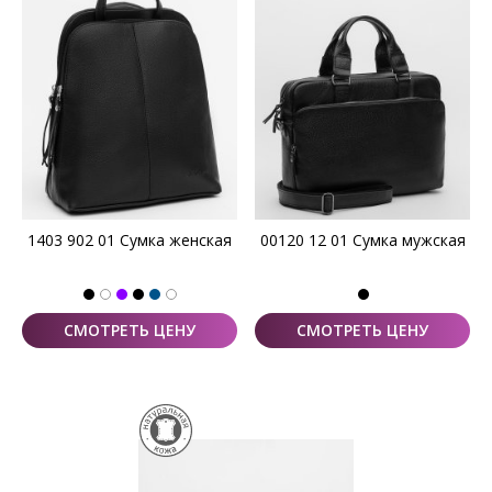
1403 902 01 Сумка женская
00120 12 01 Сумка мужская
СМОТРЕТЬ ЦЕНУ
СМОТРЕТЬ ЦЕНУ