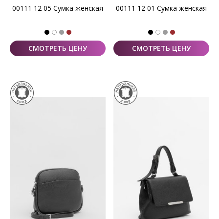
00111 12 05 Сумка женская
00111 12 01 Сумка женская
СМОТРЕТЬ ЦЕНУ
СМОТРЕТЬ ЦЕНУ