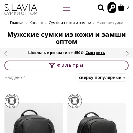
0
Главная
Каталог
Сумки из кожи и замши
Мужские сумки
Мужские сумки из кожи и замши
оптом
Школьные рюкзаки от 450 ₽.
Смотреть
Фильтры
Найдено 4
сверху популярные