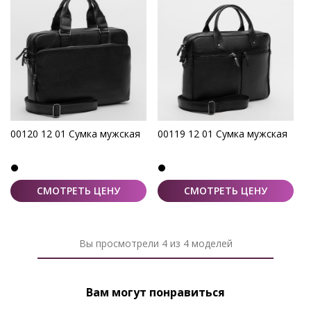
00120 12 01 Сумка мужская
00119 12 01 Сумка мужская
СМОТРЕТЬ ЦЕНУ
СМОТРЕТЬ ЦЕНУ
Вы просмотрели 4 из 4 моделей
Вам могут понравиться