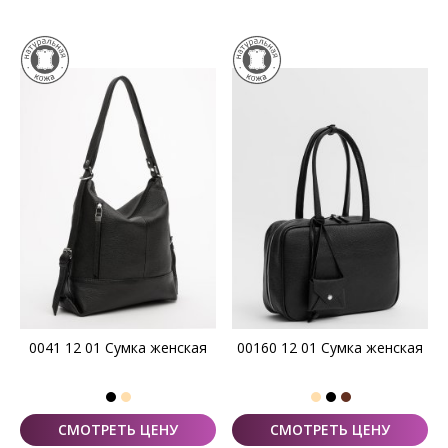
0041 12 01 Сумка женская
00160 12 01 Сумка женская
СМОТРЕТЬ ЦЕНУ
СМОТРЕТЬ ЦЕНУ