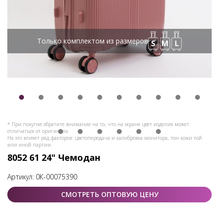
Только комплектом из размеров
* При покупке обратите внимание на то, что на экране цвет изделия может
отличаться от оригинала.
На это влияет ряд факторов: цветопередача и калибровка монитора, тон кожи той
или иной партии.
8052 61 24" Чемодан
Артикул:
0К-00075390
СМОТРЕТЬ ОПТОВУЮ ЦЕНУ