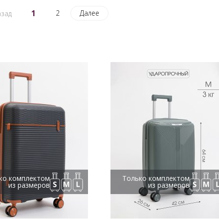
1
2
Далее
зад
ко комплектом
Только комплектом
из размеров
из размеров