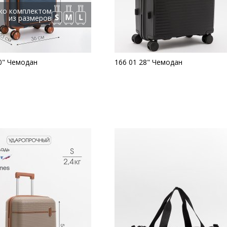
ко комплектом
из размеров
0" Чемодан
166 01 28" Чемодан