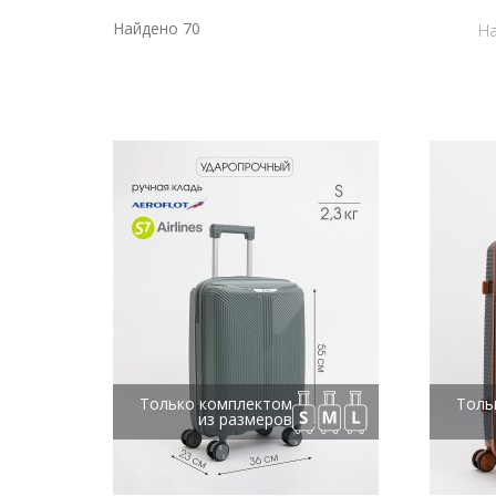
Найдено 70
На
Только комплектом
Толь
из размеров