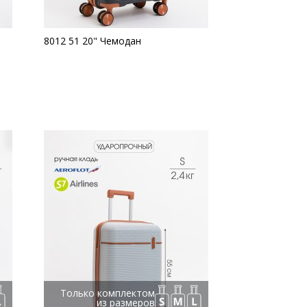
8012 51 20" Чемодан
Только комплектом
из размеров