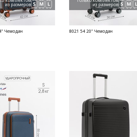
ко комплектом
Только комплектом
из размеров
из размеров
4" Чемодан
8021 54 20" Чемодан