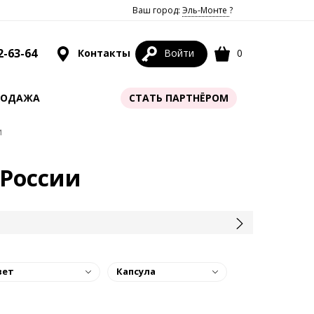
Ваш город:
Эль-Монте
?
2-63-64
Контакты
Войти
0
РОДАЖА
СТАТЬ ПАРТНЁРОМ
и
 России
вет
Капсула