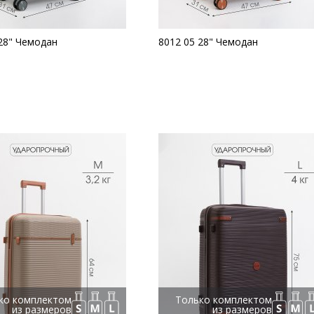
28" Чемодан
8012 05 28" Чемодан
ко комплектом
Только комплектом
из размеров
из размеров