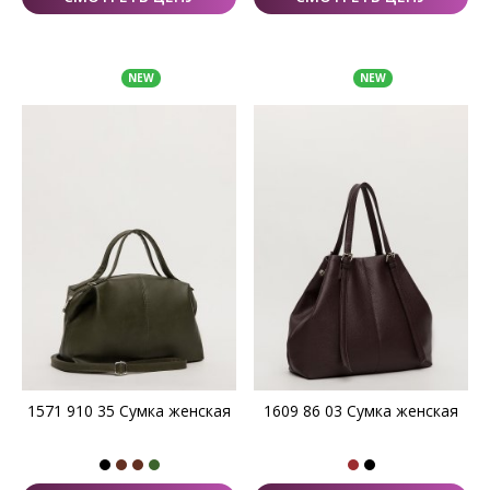
NEW
NEW
1571 910 35 Сумка женская
1609 86 03 Сумка женская