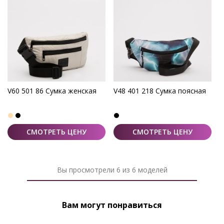
V60 501 86 Сумка женская
V48 401 218 Сумка поясная
СМОТРЕТЬ ЦЕНУ
СМОТРЕТЬ ЦЕНУ
Вы просмотрели 6 из 6 моделей
Вам могут понравиться