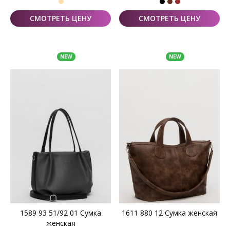
СМОТРЕТЬ ЦЕНУ
СМОТРЕТЬ ЦЕНУ
NEW
NEW
1589 93 51/92 01 Сумка
1611 880 12 Сумка женская
женская