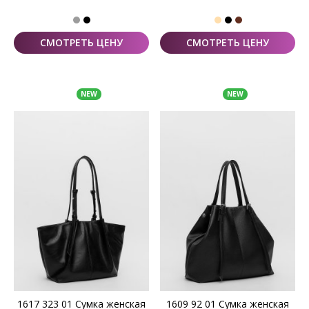
СМОТРЕТЬ ЦЕНУ
СМОТРЕТЬ ЦЕНУ
NEW
NEW
1617 323 01 Сумка женская
1609 92 01 Сумка женская