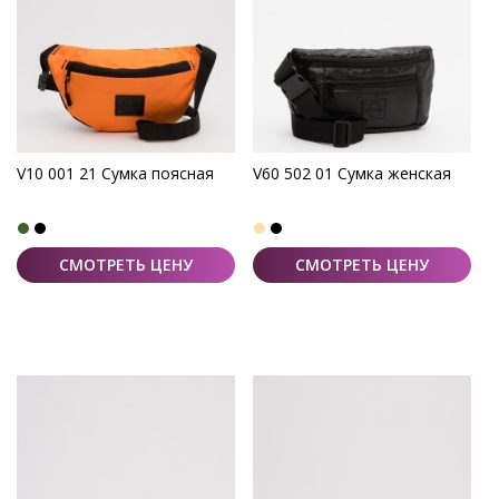
V10 001 21 Сумка поясная
V60 502 01 Сумка женская
СМОТРЕТЬ ЦЕНУ
СМОТРЕТЬ ЦЕНУ