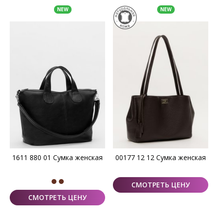
NEW
NEW
1611 880 01 Сумка женская
00177 12 12 Сумка женская
СМОТРЕТЬ ЦЕНУ
СМОТРЕТЬ ЦЕНУ