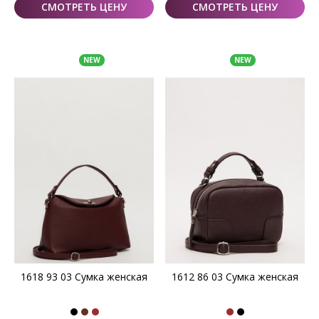
СМОТРЕТЬ ЦЕНУ
СМОТРЕТЬ ЦЕНУ
NEW
NEW
1618 93 03 Сумка женская
1612 86 03 Сумка женская