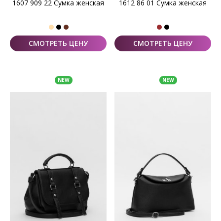
1607 909 22 Сумка женская
1612 86 01 Сумка женская
СМОТРЕТЬ ЦЕНУ
СМОТРЕТЬ ЦЕНУ
NEW
NEW