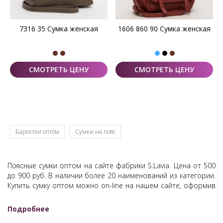
7316 35 Сумка женская
1606 860 90 Сумка женская
СМОТРЕТЬ ЦЕНУ
СМОТРЕТЬ ЦЕНУ
Барсетки оптом
Сумки на пояс
Поясные сумки оптом на сайте фабрики S.Lavia. Цена от 500
до 900 руб. В наличии более 20 наименований из категории.
Купить сумку оптом можно on-line на нашем сайте, оформив
заказ самостоятельно или по телефону
8 (8332) 22-63-64
.
Доставка на территории всей России и Москвы.
Подробнее