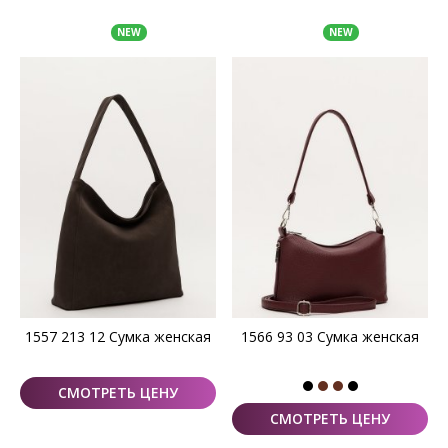
NEW
NEW
1557 213 12 Сумка женская
1566 93 03 Сумка женская
СМОТРЕТЬ ЦЕНУ
СМОТРЕТЬ ЦЕНУ