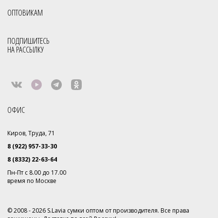
ОПТОВИКАМ
ПОДПИШИТЕСЬ
НА РАССЫЛКУ
ОФИС
Киров, Труда, 71
8 (922) 957-33-30
8 (8332) 22-63-64
Пн-Пт с 8.00 до 17.00
время по Москве
© 2008 - 2026 S.Lavia сумки оптом от производителя. Все права