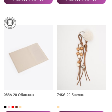
083А 20 Обложка
74KG 20 Брелок