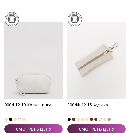
0004 12 10 Косметичка
0004Ф 12 15 Футляр
СМОТРЕТЬ ЦЕНУ
СМОТРЕТЬ ЦЕНУ