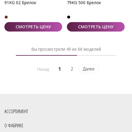
91KG 02 Брелок
79KG 500 Брелок
СМОТРЕТЬ ЦЕНУ
СМОТРЕТЬ ЦЕНУ
Вы просмотрели 40 из 66 моделей
1
2
Далее
Назад
АССОРТИМЕНТ
О ФАБРИКЕ