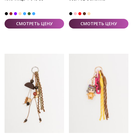
СМОТРЕТЬ ЦЕНУ
СМОТРЕТЬ ЦЕНУ