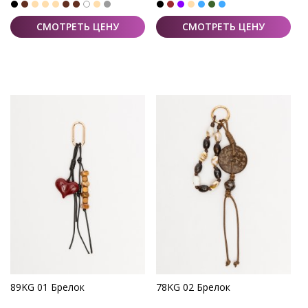
СМОТРЕТЬ ЦЕНУ
СМОТРЕТЬ ЦЕНУ
89KG 01 Брелок
78KG 02 Брелок