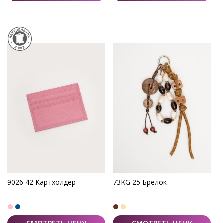
9026 42 Картхолдер
73KG 25 Брелок
СМОТРЕТЬ ЦЕНУ
СМОТРЕТЬ ЦЕНУ