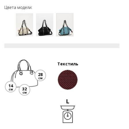
Цвета модели:
Текстиль
28
см
14
32
см
см
L