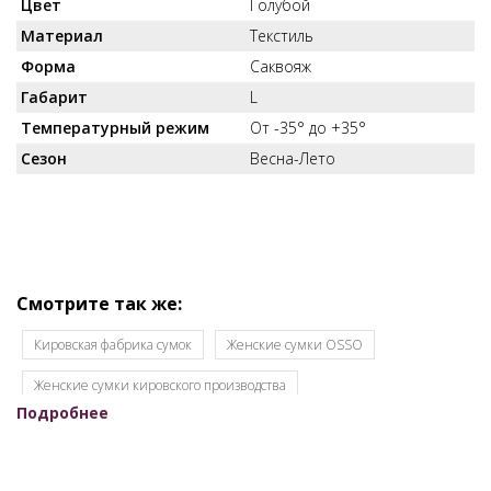
Цвет
Голубой
Материал
Текстиль
Форма
Саквояж
Габарит
L
Температурный режим
От -35° до +35°
Сезон
Весна-Лето
Смотрите так же:
Кировская фабрика сумок
Женские сумки OSSO
Женские сумки кировского производства
Подробнее
Женские сумки оптом для интернет-магазинов
Женские сумки оптом от производителя