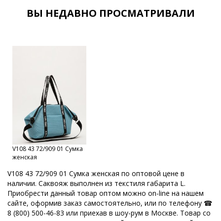
Женские сумки оптом с документами
ВЫ НЕДАВНО ПРОСМАТРИВАЛИ
Женские сумки от производителя
Женские сумки Российской фабрики
Оптовый склад сумок в Москве
Каталог сумок фабрики
Кировские сумки
Сумки оптом Москва
Сумки от производителя
Модные сумки оптом
Оптовая продажа сумок
Набор сумок оптом
Кожгалантерейная фабрика
Оптовая база сумок
V108 43 72/909 01 Сумка
ОССО сумки оптом Киров
женская
Производитель женских сумок Россия
V108 43 72/909 01 Сумка женская по оптовой цене в
наличии. Саквояж выполнен из текстиля габарита L.
Производство кожгалантереи
Производитель женских сумок
Приобрести данный товар оптом можно on-line на нашем
сайте, оформив заказ самостоятельно, или по телефону ☎
Производитель сумок
Российская фабрика сумок оптом
8 (800) 500-46-83 или приехав в шоу-рум в Москве. Товар со