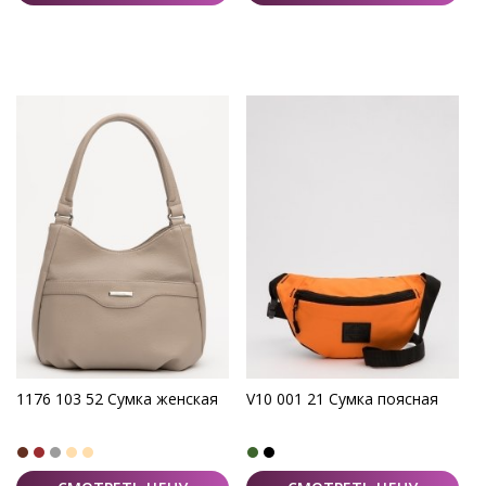
1176 103 52 Сумка женская
V10 001 21 Сумка поясная