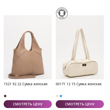
1521 92 22 Сумка женская
00171 12 15 Сумка женская
СМОТРЕТЬ ЦЕНУ
СМОТРЕТЬ ЦЕНУ