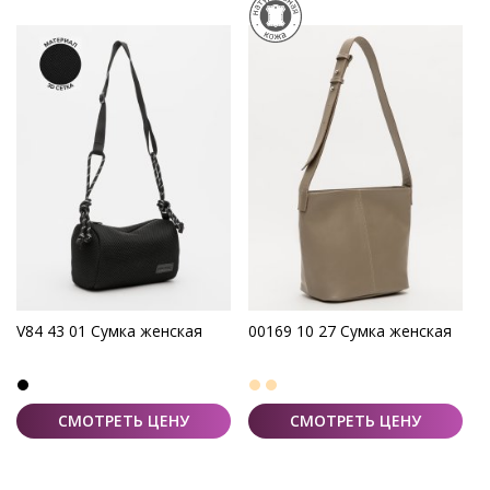
V84 43 01 Сумка женская
00169 10 27 Сумка женская
СМОТРЕТЬ ЦЕНУ
СМОТРЕТЬ ЦЕНУ