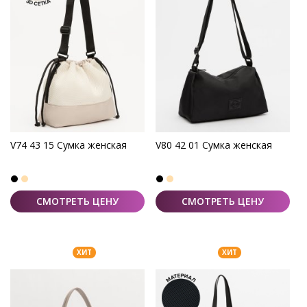
V74 43 15 Сумка женская
V80 42 01 Сумка женская
СМОТРЕТЬ ЦЕНУ
СМОТРЕТЬ ЦЕНУ
ХИТ
ХИТ