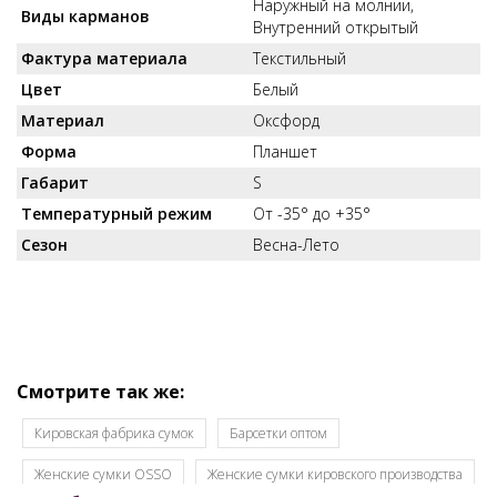
Наружный на молнии,
Виды карманов
Внутренний открытый
Фактура материала
Текстильный
Цвет
Белый
Материал
Оксфорд
Форма
Планшет
Габарит
S
Температурный режим
От -35° до +35°
Сезон
Весна-Лето
Смотрите так же:
Кировская фабрика сумок
Барсетки оптом
Женские сумки OSSO
Женские сумки кировского производства