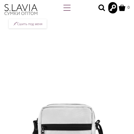
0
Сшить под меня