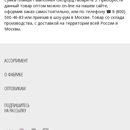
Кожгалантерейная фабрика
Оптовая база сумок
данный товар оптом можно on-line на нашем сайте,
оформив заказ самостоятельно, или по телефону ☎ 8 (800)
ОССО сумки оптом Киров
500-46-83 или приехав в шоу-рум в Москве. Товар со склада
производства, с доставкой на территории всей России и
Производитель женских сумок Россия
Москвы.
Производство кожгалантереи
Производитель женских сумок
Производитель сумок
Российская фабрика сумок оптом
Славия сумки оптом Киров
Сумки мелкий опт
Сумки опт
АССОРТИМЕНТ
Сумки оптом от производителя
О ФАБРИКЕ
Сумки оптом от производителя Россия
Сумки отечественные
ОПТОВИКАМ
Сумки производство Россия
Сумки российского производства
Фабрика сумок
Фабрика сумок Россия
Сумки с кисточками
ПОДПИШИТЕСЬ
НА РАССЫЛКУ
Молодёжные сумки оптом
Через плечо
Все товары со скидкой
Весенняя коллекция
Распродажа