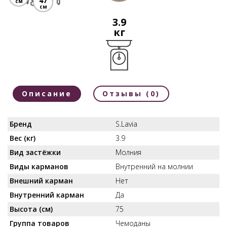
47
см
см
3.9
кг
Описание
Отзывы (0)
Бренд
S.Lavia
Вес (кг)
3.9
Вид застёжки
Молния
Виды карманов
Внутренний на молнии
Внешний карман
Нет
Внутренний карман
Да
Высота (см)
75
Группа товаров
Чемоданы