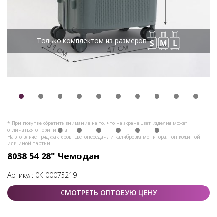
Только комплектом из размеров
* При покупке обратите внимание на то, что на экране цвет изделия может
отличаться от оригинала.
На это влияет ряд факторов: цветопередача и калибровка монитора, тон кожи той
или иной партии.
8038 54 28" Чемодан
Артикул:
0К-00075219
СМОТРЕТЬ ОПТОВУЮ ЦЕНУ