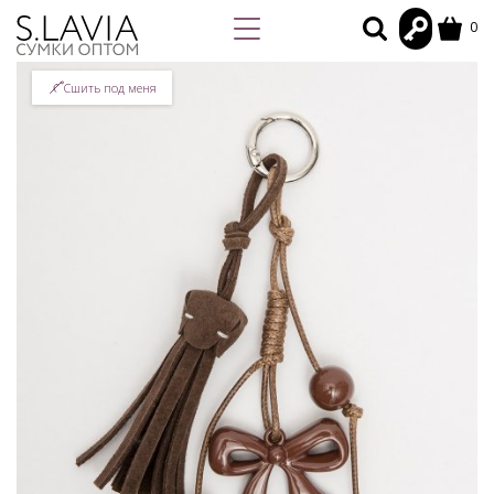
0
Сшить под меня