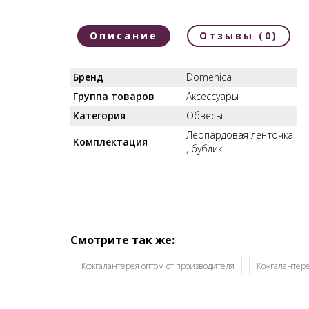
Описание
Отзывы (0)
Бренд
Domenica
Группа товаров
Аксессуары
Категория
Обвесы
Леопардовая ленточка
Комплектация
, бублик
Смотрите так же:
Кожгалантерея оптом от производителя
Кожгалантере