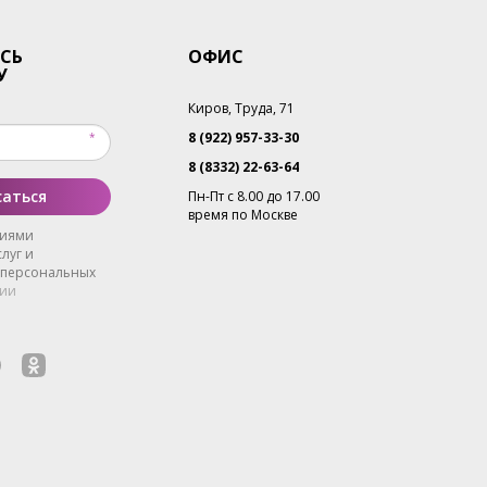
СЬ
ОФИС
У
Киров, Труда, 71
8 (922) 957-33-30
8 (8332) 22-63-64
аться
Пн-Пт с 8.00 до 17.00
время по Москве
виями
луг и
 персональных
ии