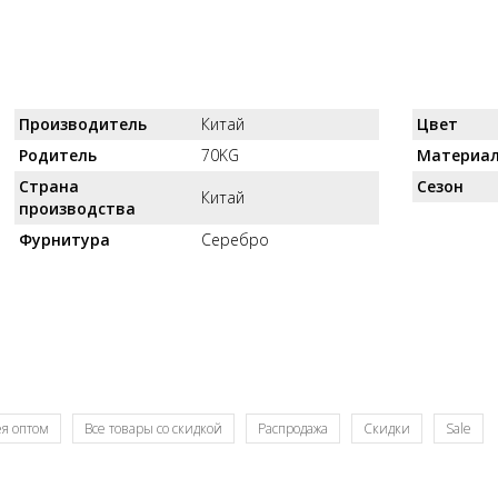
Производитель
Китай
Цвет
Родитель
70KG
Материа
Страна
Сезон
Китай
производства
Фурнитура
Серебро
я оптом
Все товары со скидкой
Распродажа
Скидки
Sale