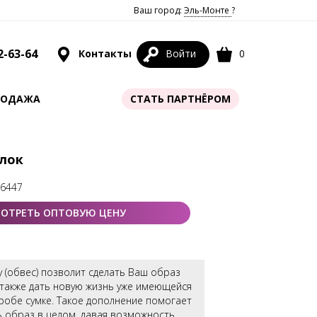
Ваш город:
Эль-Монте
?
2-63-64
Контакты
Войти
0
РОДАЖА
СТАТЬ ПАРТНЁРОМ
елок
76447
ОТРЕТЬ ОПТОВУЮ ЦЕНУ
у (обвес) позволит сделать Ваш образ
 также дать новую жизнь уже имеющейся
робе сумке. Такое дополнение помогает
 образ в целом, давая возможность