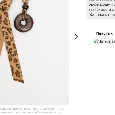
одной модели с
зависимости от
обстановка, пр
Пластик
кране цвет изделия может отличаться от оригинала.
ибровка монитора, тон кожи той или иной партии.