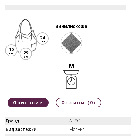
Винилискожа
24
см
10
29
см
см
M
Описание
Отзывы (0)
Бренд
AT YOU
Вид застёжки
Молния