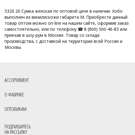
Кожгалантерейная фабрика
Оптовая база сумок
5320 20 Сумка женская по оптовой цене в наличии. Хобо
выполнен из винилискожи габарита M. Приобрести данный
ОССО сумки оптом Киров
товар оптом можно on-line на нашем сайте, оформив заказ
самостоятельно, или по телефону ☎ 8 (800) 500-46-83 или
Производитель женских сумок Россия
приехав в шоу-рум в Москве. Товар со склада
производства, с доставкой на территории всей России и
Производство кожгалантереи
Производитель женских сумок
Москвы.
Производитель сумок
Российская фабрика сумок оптом
Славия сумки оптом Киров
Сумки мелкий опт
Сумки опт
Сумки оптом от 500 рублей
Сумки оптом Москва от 400 руб
АССОРТИМЕНТ
Сумки оптом от производителя
О ФАБРИКЕ
Сумки оптом от производителя Россия
Сумки отечественные
ОПТОВИКАМ
Сумки производство Россия
Сумки российского производства
Фабрика сумок
Фабрика сумок Россия
Сумки с кисточками
ПОДПИШИТЕСЬ
НА РАССЫЛКУ
Молодёжные сумки оптом
Через плечо