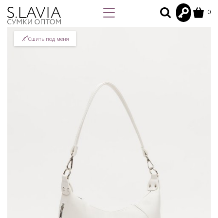
0
Сшить под меня