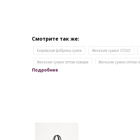
Смотрите так же:
Кировская фабрика сумок
Женские сумки OSSO
Женские сумки оптом кожзам
Женские сумки оптом о
Подробнее
Женские сумки Российской фабрики
Оптовый склад 
Модные сумки оптом
Оптовая продажа сумок
На
Производитель женских сумок Россия
Производство 
Славия сумки оптом Киров
Сумки мелкий опт
С
Сумки оптом от производителя Россия
Сумки отечес
Сумки с кисточками
Сумки фабрики S.Lavia
Мол