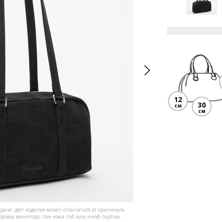
12
30
см
см
кране цвет изделия может отличаться от оригинала.
ибровка монитора, тон кожи той или иной партии.