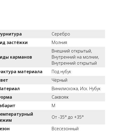
урнитура
Серебро
ид застёжки
Молния
Внешний открытый,
иды карманов
Внутренний на молнии,
Внутренний открытый
актура материала
Под нубук
вет
Чёрный
атериал
Винилискожа, Иск. Нубук
орма
Саквояж
абарит
M
емпературный
От -35° до +35°
ежим
езон
Всесезонный