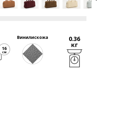
Винилискожа
0.36
кг
16
см