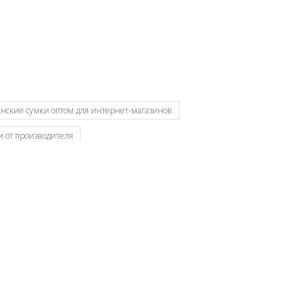
нские сумки оптом для интернет-магазинов
 от производителя
оптом Москва
Сумки от производителя
ОССО сумки оптом Киров
Российская фабрика сумок оптом
Сумки оптом от производителя
а
Фабрика сумок
Фабрика сумок Россия
 Casual
Коллекция Business
Распродажа