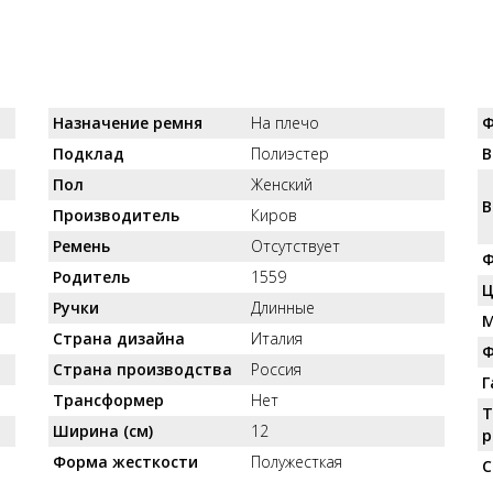
Назначение ремня
На плечо
Ф
Подклад
Полиэстер
В
Пол
Женский
В
Производитель
Киров
Ремень
Отсутствует
Ф
Родитель
1559
Ц
Ручки
Длинные
М
Страна дизайна
Италия
Ф
Страна производства
Россия
Г
Трансформер
Нет
Т
Ширина (см)
12
р
Форма жесткости
Полужесткая
С