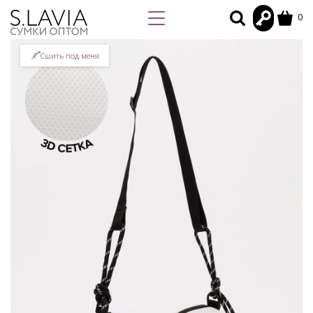
0
Сшить под меня