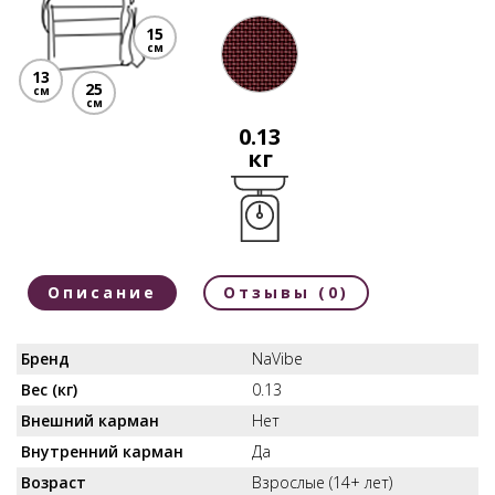
15
см
13
25
см
см
0.13
кг
Описание
Отзывы (0)
Бренд
NaVibe
Вес (кг)
0.13
Внешний карман
Нет
Внутренний карман
Да
Возраст
Взрослые (14+ лет)