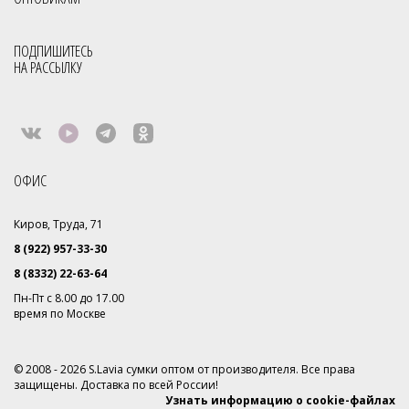
Российская фабрика сумок оптом
Рюкзаки молодежные оптом
Рюкзаки оптом
Рюкзак школьный оптом от производителя
ПОДПИШИТЕСЬ
НА РАССЫЛКУ
Славия сумки оптом Киров
Сумки мелкий опт
Сумки опт
Сумки оптом от 500 рублей
Сумки оптом Москва от 400 руб
Сумки оптом от производителя
Сумки оптом от производителя Россия
Сумки отечественные
ОФИС
Сумки производство Россия
Сумки российского производства
Киров, Труда, 71
Фабрика сумок
Фабрики по пошиву рюкзаков в России
8 (922) 957-33-30
Фабрика сумок Россия
Сумки с кисточками
8 (8332) 22-63-64
Пн-Пт с 8.00 до 17.00
Сумки фабрики S.Lavia
Молодёжные сумки оптом
время по Москве
Через плечо
Рюкзаки оптом от производителя
© 2008 - 2026 S.Lavia сумки оптом от производителя. Все права
Оптом рюкзаки недорого
Рюкзаки оптом Россия
защищены. Доставка по всей России!
Узнать информацию о cookie-файлах
Городские рюкзаки оптом
Все товары со скидкой