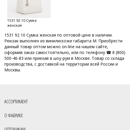
Женские сумки от производителя
Женские сумки Российской фабрики
1531 92 10 Сумка
Оптовый склад сумок в Москве
Каталог сумок фабрики
женская
Кировские сумки
Сумки оптом Москва
1531 92 10 Сумка женская по оптовой цене в наличии.
Рюкзак выполнен из винилискожи габарита M. Приобрести
Сумки от производителя
Модные рюкзаки оптом
данный товар оптом можно on-line на нашем сайте,
оформив заказ самостоятельно, или по телефону ☎ 8 (800)
Модные сумки оптом
Оптовая продажа сумок
500-46-83 или приехав в шоу-рум в Москве. Товар со склада
производства, с доставкой на территории всей России и
Набор сумок оптом
Кожгалантерейная фабрика
Москвы.
Оптом рюкзаки от производителя
Оптовая база сумок
ОССО сумки оптом Киров
Рюкзаки Российского производства
Производитель женских сумок Россия
АССОРТИМЕНТ
Производство кожгалантереи
Производитель женских сумок
О ФАБРИКЕ
Производитель сумок
Ранцы оптом
ОПТОВИКАМ