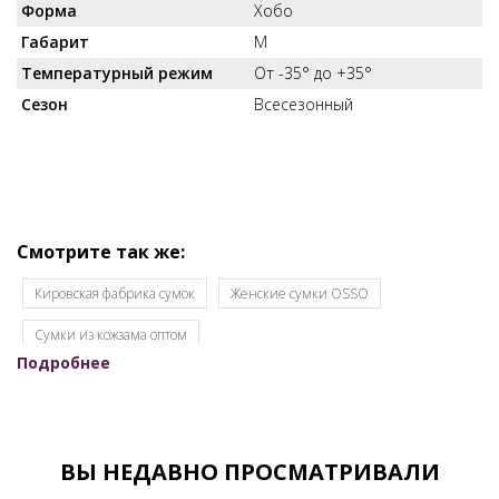
Форма
Хобо
Габарит
M
Температурный режим
От -35° до +35°
Сезон
Всесезонный
Смотрите так же:
Кировская фабрика сумок
Женские сумки OSSO
Cумки из кожзама оптом
Подробнее
Женские сумки кировского производства
Женские сумки недорого
Женские сумки оптом для интернет-магазинов
ВЫ НЕДАВНО ПРОСМАТРИВАЛИ