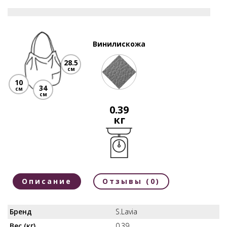
Винилискожа
28.5
см
10
34
см
см
0.39
кг
Описание
Отзывы (0)
Бренд
S.Lavia
Вес (кг)
0.39