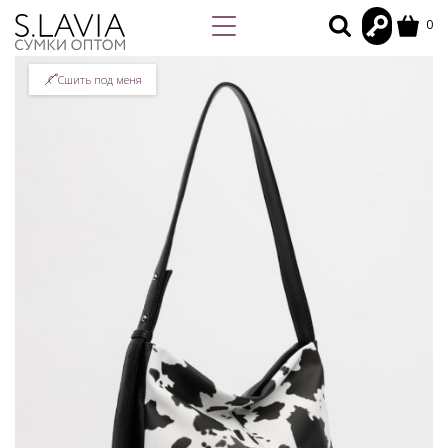
0
Сшить под меня