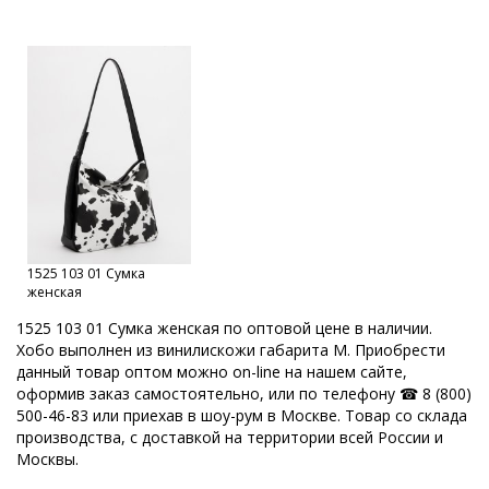
Женские сумки оптом кожзам
Женские сумки оптом от производителя
Женские сумки оптом с документами
Женские сумки от производителя
Женские сумки Российской фабрики
Оптовый склад сумок в Москве
Каталог сумок фабрики
Кировские сумки
Сумки оптом Москва
1525 103 01 Сумка
Сумки от производителя
Модные сумки оптом
женская
Оптовая продажа сумок
Набор сумок оптом
1525 103 01 Сумка женская по оптовой цене в наличии.
Хобо выполнен из винилискожи габарита M. Приобрести
Кожгалантерейная фабрика
Оптовая база сумок
данный товар оптом можно on-line на нашем сайте,
оформив заказ самостоятельно, или по телефону ☎ 8 (800)
ОССО сумки оптом Киров
500-46-83 или приехав в шоу-рум в Москве. Товар со склада
производства, с доставкой на территории всей России и
Производитель женских сумок Россия
Москвы.
Производство кожгалантереи
Производитель женских сумок