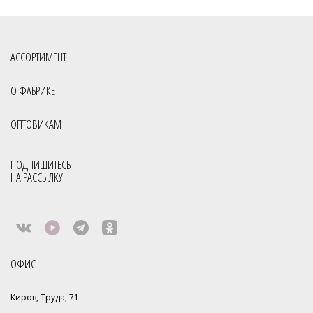
Производитель сумок
Российская фабрика сумок оптом
Славия сумки оптом Киров
Сумки мелкий опт
Сумки опт
АССОРТИМЕНТ
Сумки оптом Москва от 400 руб
Сумки оптом от производителя
О ФАБРИКЕ
Сумки оптом от производителя Россия
Сумки отечественные
ОПТОВИКАМ
Сумки производство Россия
Сумки российского производства
Фабрика сумок
Фабрика сумок Россия
Сумки с кисточками
ПОДПИШИТЕСЬ
НА РАССЫЛКУ
Сумки фабрики S.Lavia
Молодёжные сумки оптом
Через плечо
Все товары со скидкой
Распродажа
Коллекция 2024
Базовый ассортимент
Скидки
Sale
ОФИС
Киров, Труда, 71