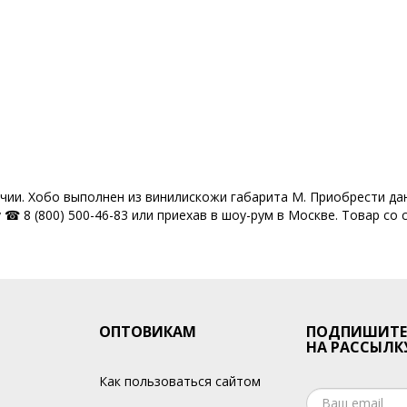
одёжные сумки оптом
Через плечо
Все товары со скидкой
Smart
ичии. Хобо выполнен из винилискожи габарита M. Приобрести да
☎ 8 (800) 500-46-83 или приехав в шоу-рум в Москве. Товар со 
ОПТОВИКАМ
ПОДПИШИТЕ
НА РАССЫЛК
Как пользоваться сайтом