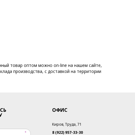
 Casual
Коллекция Business
Распродажа
нный товар оптом можно on-line на нашем сайте,
склада производства, с доставкой на территории
СЬ
ОФИС
У
Киров, Труда, 71
8 (922) 957-33-30