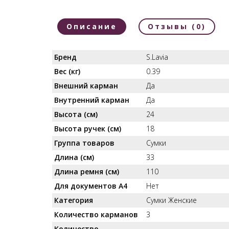
Описание
Отзывы (0)
Бренд
S.Lavia
Вес (кг)
0.39
Внешний карман
Да
Внутренний карман
Да
Высота (см)
24
Высота ручек (см)
18
Группа товаров
Сумки
Длина (см)
33
Длина ремня (см)
110
Для документов А4
Нет
Категория
Сумки Женские
Количество карманов
3
Количество