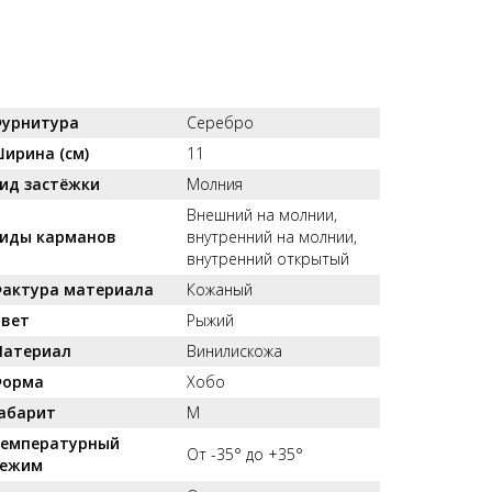
урнитура
Серебро
ирина (см)
11
ид застёжки
Молния
Внешний на молнии,
иды карманов
внутренний на молнии,
внутренний открытый
актура материала
Кожаный
вет
Рыжий
атериал
Винилискожа
орма
Хобо
абарит
M
емпературный
От -35° до +35°
ежим