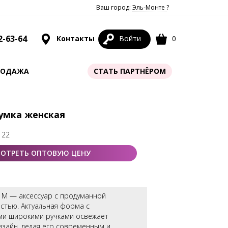
Ваш город:
Эль-Монте
?
2-63-64
Контакты
Войти
0
РОДАЖА
СТАТЬ ПАРТНЁРОМ
Сумка женская
 22
ОТРЕТЬ ОПТОВУЮ ЦЕНУ
 М — аксессуар с продуманной
стью. Актуальная форма с
и широкими ручками освежает
изайн, делая его современным и