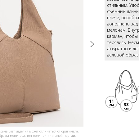
стильным. Удоб
съёмный длинн
плече, освобож
дополнено зад
мелочам. Внут
карман, чтобы 
терялись. Несм
аккуратно и ле
деловой образ
11
33
см
см
кране цвет изделия может отличаться от оригинала.
ибровка монитора, тон кожи той или иной партии.