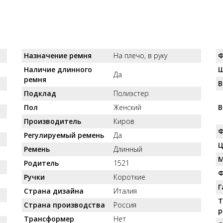
Назначение ремня
На плечо, в руку
Ф
Наличие длинного
Ш
Да
ремня
В
Подклад
Полиэстер
Пол
Женский
В
Производитель
Киров
Ф
Регулируемый ремень
Да
Ц
Ремень
Длинный
М
Родитель
1521
Ф
Ручки
Короткие
Г
Страна дизайна
Италия
Т
Страна производства
Россия
р
Трансформер
Нет