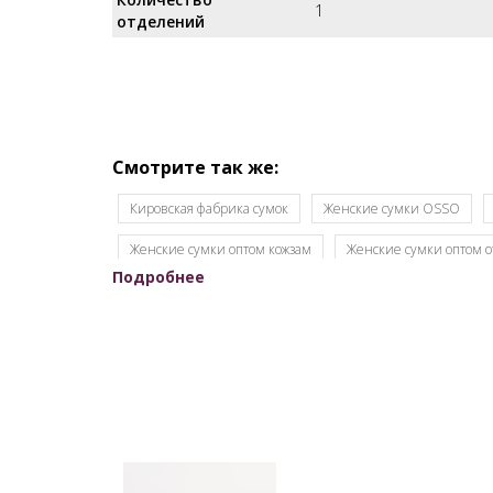
1
отделений
Смотрите так же:
Кировская фабрика сумок
Женские сумки OSSO
Женские сумки оптом кожзам
Женские сумки оптом о
Подробнее
Женские сумки Российской фабрики
Оптовый склад 
Модные сумки оптом
Оптовая продажа сумок
На
Производитель женских сумок Россия
Производство 
Славия сумки оптом Киров
Сумки мелкий опт
С
Сумки оптом от производителя Россия
Сумки отечес