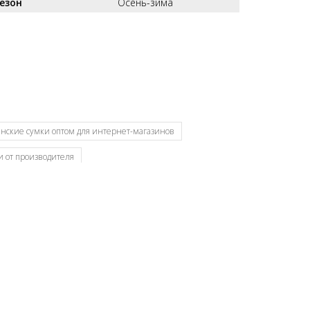
езон
Осень-зима
нские сумки оптом для интернет-магазинов
 от производителя
оптом Москва
Сумки от производителя
ОССО сумки оптом Киров
Российская фабрика сумок оптом
Сумки оптом от производителя
а
Фабрика сумок
Фабрика сумок Россия