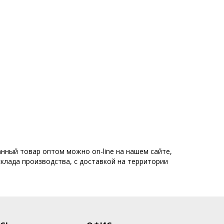
Сумки оптом от производителя
а
Фабрика сумок
Фабрика сумок Россия
ары со скидкой
Smart Casual
Коллекция Business
анный товар оптом можно on-line на нашем сайте,
склада производства, с доставкой на территории