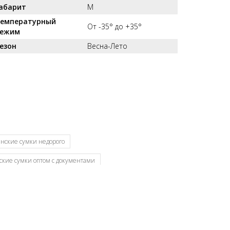
абарит
M
емпературный
От -35° до +35°
ежим
езон
Весна-Лето
нские сумки недорого
ские сумки оптом с документами
ики
Кировские сумки
Сумки оптом Москва
а
Оптовая база сумок
ОССО сумки оптом Киров
Российская фабрика сумок оптом