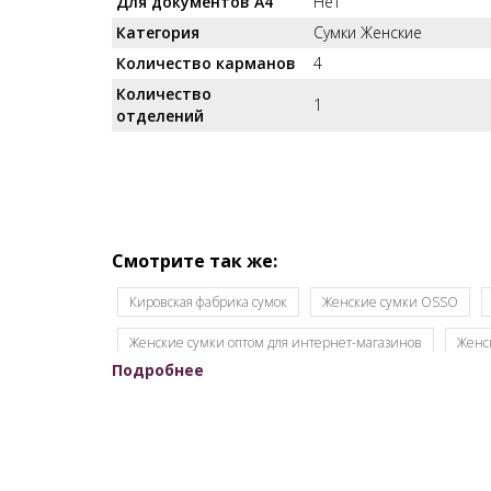
Для документов А4
Нет
Категория
Сумки Женские
Количество карманов
4
Количество
1
отделений
Смотрите так же:
Кировская фабрика сумок
Женские сумки OSSO
Женские сумки оптом для интернет-магазинов
Женс
Подробнее
Женские сумки от производителя
Женские сумки Ро
Сумки от производителя
Модные сумки оптом
О
Производитель женских сумок Россия
Производство 