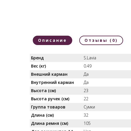
Описание
Отзывы (0)
Бренд
S.Lavia
Вес (кг)
0.49
Внешний карман
Да
Внутренний карман
Да
Высота (см)
23
Высота ручек (см)
22
Группа товаров
Сумки
Длина (см)
32
Длина ремня (см)
105