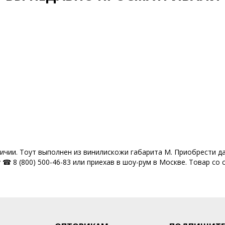
умки опт
Сумки оптом от 500 рублей
Сумки оптом Москва от 400 руб
твенные
Сумки производство Россия
Сумки российского производств
одёжные сумки оптом
Через плечо
Коллекция весна 25
Все тов
Распродажа
Модели сезона Весна-Лето
Скидки
Sale
личии. Тоут выполнен из винилискожи габарита M. Приобрести д
☎ 8 (800) 500-46-83 или приехав в шоу-рум в Москве. Товар со 