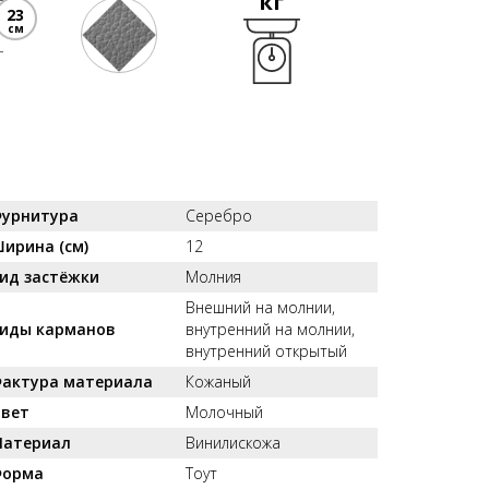
кг
23
см
урнитура
Серебро
ирина (см)
12
ид застёжки
Молния
Внешний на молнии,
иды карманов
внутренний на молнии,
внутренний открытый
актура материала
Кожаный
вет
Молочный
атериал
Винилискожа
орма
Тоут