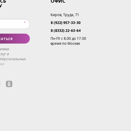
СЬ
ОФИС
У
Киров, Труда, 71
8 (922) 957-33-30
8 (8332) 22-63-64
аться
Пн-Пт с 8.00 до 17.00
время по Москве
виями
луг и
 персональных
ии