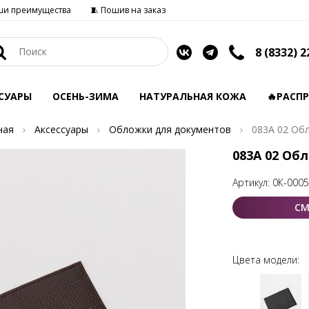
ши преимущества
🧵 Пошив на заказ
8 (8332) 2
СУАРЫ
ОСЕНЬ-ЗИМА
НАТУРАЛЬНАЯ КОЖА
🔥РАСП
ная
Аксессуары
Обложки для документов
083А 02 Об
083А 02 Об
Артикул:
0К-000
СМ
Цвета модели: