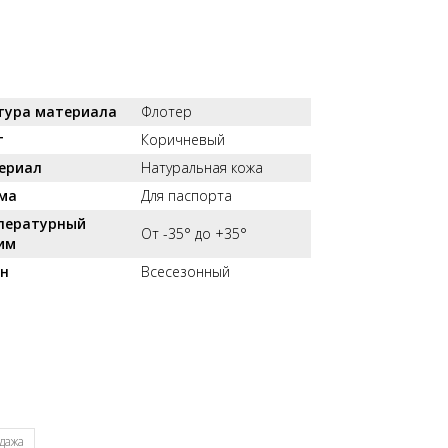
тура материала
Флотер
т
Коричневый
ериал
Натуральная кожа
ма
Для паспорта
пературный
От -35° до +35°
им
он
Всесезонный
дажа