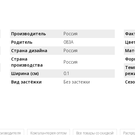
Производитель
Россия
Фак
Родитель
083А
Цве
Страна дизайна
Россия
Мат
Страна
Фор
Россия
производства
Тем
Ширина (см)
0.1
реж
Вид застёжки
Без застежки
Сез
роизводителя
Кожгалантерея оптом
Все товары со скидкой
Распро