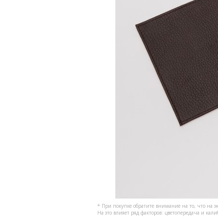
* При покупке обратите внимание на то, что на э
На это влияет ряд факторов: цветопередача и кал