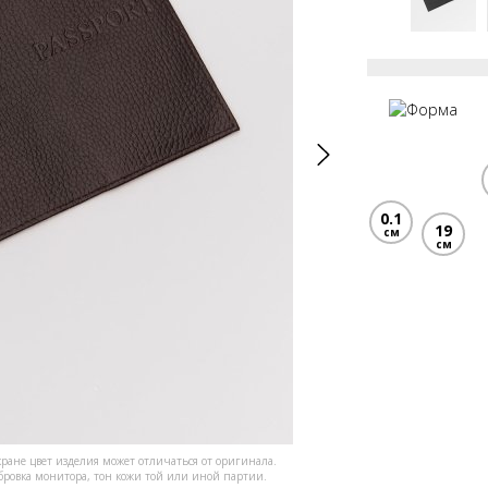
0.1
19
см
см
кране цвет изделия может отличаться от оригинала.
ибровка монитора, тон кожи той или иной партии.