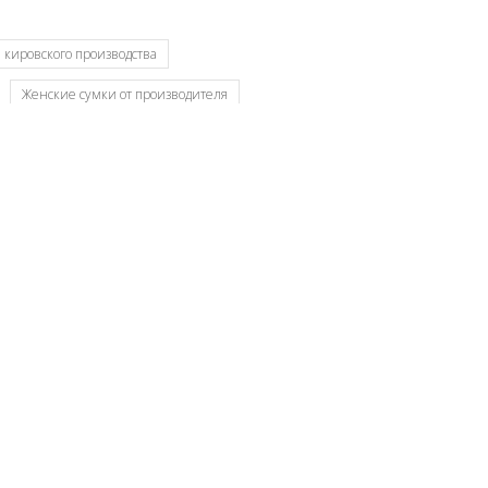
 кировского производства
Женские сумки от производителя
 Российского производителя
Кировские сумки
теля
Модные сумки оптом
Производитель женских сумок Россия
Славия сумки оптом Киров
Сумки мелкий опт
т производителя Россия
Сумки отечественные
ми
Сумки фабрики S.Lavia
опт
Все товары со скидкой
Smart Casual