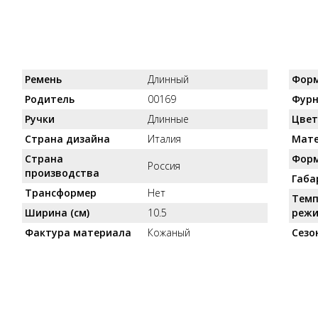
Ремень
Длинный
Форм
Родитель
00169
Фурн
Ручки
Длинные
Цве
Страна дизайна
Италия
Мат
Страна
Фор
Россия
производства
Габа
Трансформер
Нет
Темп
Ширина (см)
10.5
реж
Фактура материала
Кожаный
Сезо