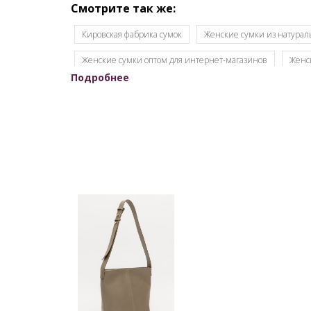
Смотрите так же:
Кировская фабрика сумок
Женские сумки из натурал
Женские сумки оптом для интернет-магазинов
Женс
Подробнее
Женские сумки Российской фабрики
Оптовый склад 
Кировские сумки из натуральной кожи
Кожаные сумк
Оптовая продажа сумок
Набор сумок оптом
Кожг
Производство кожгалантереи
Производитель женски
Сумки опт
Сумки оптом от 500 рублей
Сумки оп
Сумки производство Россия
Сумки российского произ
Молодёжные сумки оптом
Через плечо
Итальян
Коллекция Business
Весенняя коллекция
Распро