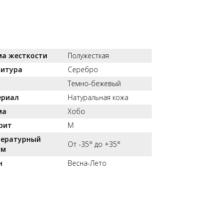
а жесткости
Полужесткая
итура
Серебро
т
Темно-бежевый
ериал
Натуральная кожа
ма
Хобо
рит
M
ературный
От -35° до +35°
им
н
Весна-Лето