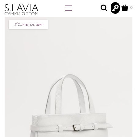
0
Сшить под меня