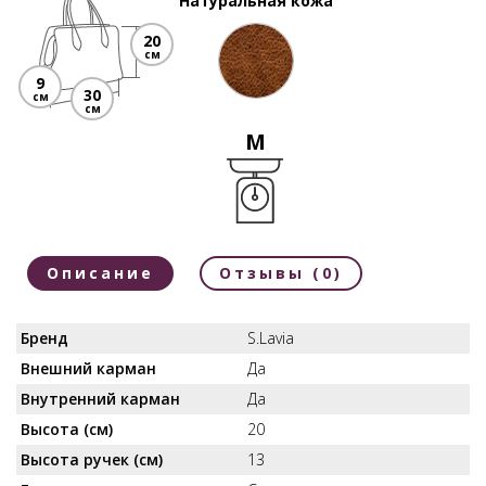
Натуральная кожа
20
см
9
30
см
см
M
Описание
Отзывы (0)
Бренд
S.Lavia
Внешний карман
Да
Внутренний карман
Да
Высота (см)
20
Высота ручек (см)
13