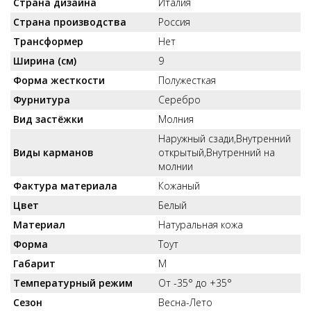
Страна дизайна
Италия
Страна производства
Россия
Трансформер
Нет
Ширина (см)
9
Форма жесткости
Полужесткая
Фурнитура
Серебро
Вид застёжки
Молния
Наружный сзади,Внутренний
Виды карманов
открытый,Внутренний на
молнии
Фактура материала
Кожаный
Цвет
Белый
Материал
Натуральная кожа
Форма
Тоут
Габарит
M
Температурный режим
От -35° до +35°
Сезон
Весна-Лето