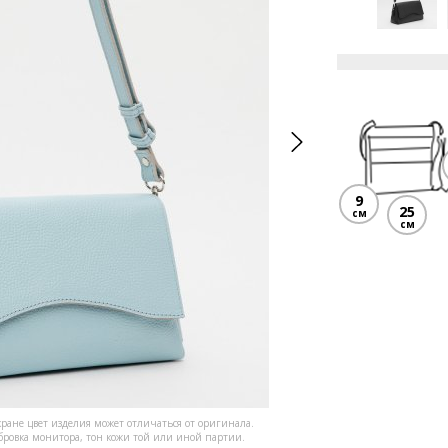
9
25
см
см
кране цвет изделия может отличаться от оригинала.
ибровка монитора, тон кожи той или иной партии.