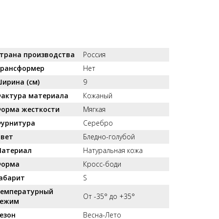
трана производства
Россия
рансформер
Нет
ирина (см)
9
актура материала
Кожаный
орма жесткости
Мягкая
урнитура
Серебро
вет
Бледно-голубой
атериал
Натуральная кожа
орма
Кросс-боди
абарит
S
емпературный
От -35° до +35°
ежим
езон
Весна-Лето