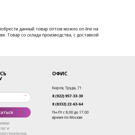
иобрести данный товар оптом можно on-line на
ве. Товар со склада производства, с доставкой
СЬ
ОФИС
У
Киров, Труда, 71
8 (922) 957-33-30
8 (8332) 22-63-64
аться
Пн-Пт с 8.00 до 17.00
время по Москве
виями
луг и
 персональных