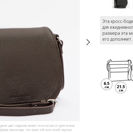
Эта кросс-боди
для ежедневно
размера эта мо
его дополняет.
6.5
21.5
см
см
кране цвет изделия может отличаться от оригинала.
ибровка монитора, тон кожи той или иной партии.