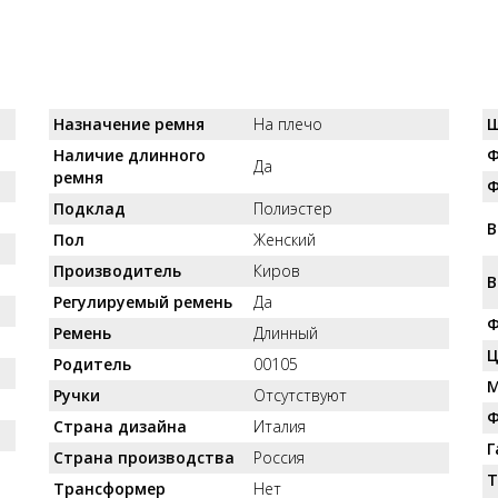
Назначение ремня
На плечо
Ш
Наличие длинного
Ф
Да
ремня
Ф
Подклад
Полиэстер
В
Пол
Женский
Производитель
Киров
В
Регулируемый ремень
Да
Ф
Ремень
Длинный
Ц
Родитель
00105
М
Ручки
Отсутствуют
Ф
Страна дизайна
Италия
Г
Страна производства
Россия
Т
Трансформер
Нет