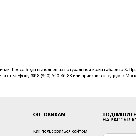
водства
Фабрика сумок
Фабрика сумок Россия
Вечерние сумки 
Через плечо
Итальянские сумки из натуральной кожи оптом
Сумки
usiness
Распродажа
Модели сезона Весна-Лето
личии. Кросс-боди выполнен из натуральной кожи габарита S. Пр
 по телефону ☎ 8 (800) 500-46-83 или приехав в шоу-рум в Моск
ОПТОВИКАМ
ПОДПИШИТЕ
НА РАССЫЛК
Как пользоваться сайтом