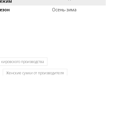
ежим
езон
Осень-зима
 кировского производства
Женские сумки от производителя
 Российского производителя
Кировские сумки
теля
Модные сумки оптом
Производитель женских сумок Россия
Славия сумки оптом Киров
Сумки мелкий опт
т производителя Россия
Сумки отечественные