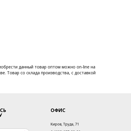
оптом
Сумки с кисточками
 женские натуральная кожа опт
иобрести данный товар оптом можно on-line на
ве. Товар со склада производства, с доставкой
СЬ
ОФИС
У
Киров, Труда, 71