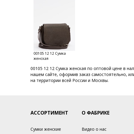
Сумки производство Россия
Сумки российского произ
Сумки фабрики S.Lavia
Молодёжные сумки оптом
Все товары со скидкой
Smart Casual
Коллекция B
00105 12 12 Сумка
женская
00105 12 12 Сумка женская по оптовой цене в на
нашем сайте, оформив заказ самостоятельно, или
на территории всей России и Москвы.
АССОРТИМЕНТ
О ФАБРИКЕ
Сумки женские
Видео о нас