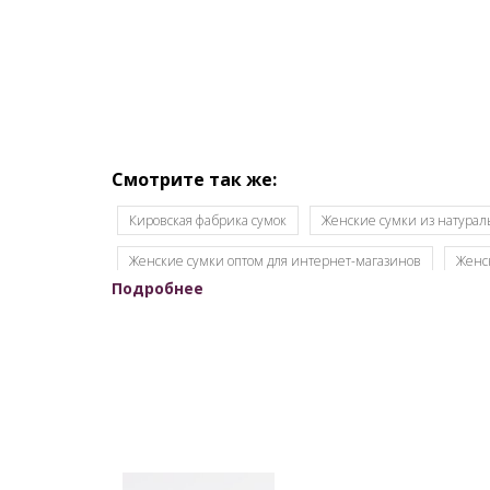
Смотрите так же:
Кировская фабрика сумок
Женские сумки из натурал
Женские сумки оптом для интернет-магазинов
Женс
Подробнее
Женские сумки Российской фабрики
Оптовый склад 
Кировские сумки из натуральной кожи
Кожаные сумк
Оптовая продажа сумок
Набор сумок оптом
Кожг
Производство кожгалантереи
Производитель женски
Сумки опт
Сумки оптом от 500 рублей
Сумки оп