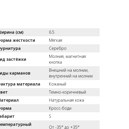
ирина (см)
6.5
орма жесткости
Мягкая
урнитура
Серебро
Молния, магнитная
ид застёжки
кнопка
Внешний на молнии,
иды карманов
внутренний на молнии
актура материала
Кожаный
вет
Темно-коричневый
атериал
Натуральная кожа
орма
Кросс-боди
абарит
S
емпературный
От -35° до +35°