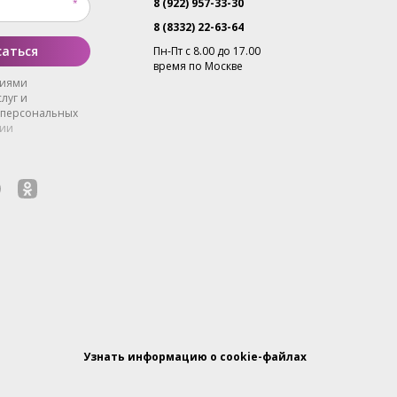
8 (922) 957-33-30
8 (8332) 22-63-64
аться
Пн-Пт с 8.00 до 17.00
время по Москве
виями
луг и
 персональных
ии
Узнать информацию о cookie-файлах