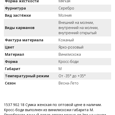
Форма жесткости
Мягкая
Фурнитура
Серебро
Вид застёжки
Молния
Внешний на молнии,
Виды карманов
внутренний на молнии,
внутренний открытый
Фактура материала
Кожаный
Цвет
Ярко-розовый
Материал
Винилискожа
Форма
Кросс-боди
Габарит
M
Температурный режим
От -35° до +35°
Сезон
Весна-Лето
1537 902 18 Сумка женская по оптовой цене в наличии.
Кросс-боди выполнен из винилискожи габарита M.
Приобрести данный товар оптом можно on-line на нашем