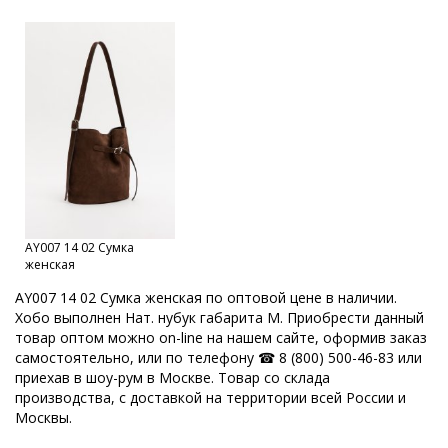
Женские сумки Российской фабрики
Оптовый склад сумок в Москве
Каталог сумок фабрики
Кировские сумки
Сумки оптом Москва
Сумки от производителя
Модные сумки оптом
Оптовая продажа сумок
Набор сумок оптом
Кожгалантерейная фабрика
Оптовая база сумок
AY007 14 02 Сумка
ОССО сумки оптом Киров
женская
Производитель женских сумок Россия
AY007 14 02 Сумка женская по оптовой цене в наличии.
Хобо выполнен Нат. нубук габарита M. Приобрести данный
Производство кожгалантереи
Производитель женских сумок
товар оптом можно on-line на нашем сайте, оформив заказ
самостоятельно, или по телефону ☎ 8 (800) 500-46-83 или
Производитель сумок
Российская фабрика сумок оптом
приехав в шоу-рум в Москве. Товар со склада
производства, с доставкой на территории всей России и
Славия сумки оптом Киров
Сумки мелкий опт
Сумки опт
Москвы.
Сумки оптом от 500 рублей
Сумки оптом Москва от 400 руб