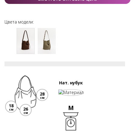
Цвета модели:
Нат. нубук
28
см
18
M
26
см
см