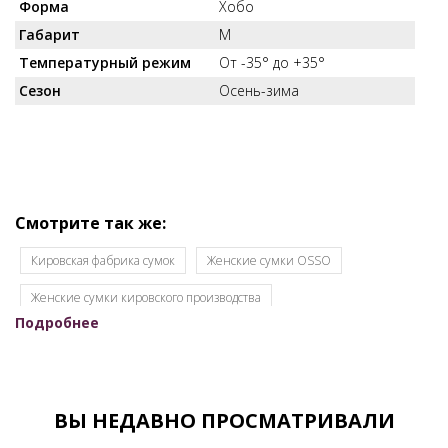
Форма
Хобо
Габарит
M
Температурный режим
От -35° до +35°
Сезон
Осень-зима
Смотрите так же:
Кировская фабрика сумок
Женские сумки OSSO
Женские сумки кировского производства
Подробнее
Женские сумки оптом для интернет-магазинов
Женские сумки оптом от производителя
Женские сумки оптом с документами
ВЫ НЕДАВНО ПРОСМАТРИВАЛИ
Женские сумки от производителя