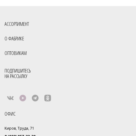
Сумки оптом от производителя
Сумки оптом от производителя Россия
Сумки отечественные
АССОРТИМЕНТ
Сумки производство Россия
Сумки российского производства
О ФАБРИКЕ
Фабрика сумок
Фабрика сумок Россия
Сумки с кисточками
ОПТОВИКАМ
Сумки фабрики S.Lavia
Молодёжные сумки оптом
Через плечо
Все товары со скидкой
Распродажа
ПОДПИШИТЕСЬ
НА РАССЫЛКУ
Сумки из натуральной кожи и замши
Cумки At You оптом
ОФИС
Киров, Труда, 71