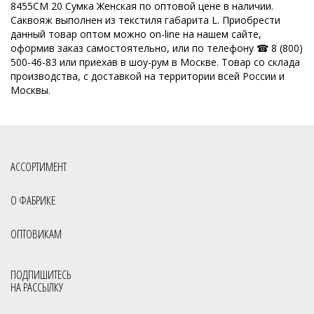
Кожгалантерейная фабрика
Оптовая база сумок
8455СМ 20 Сумка Женская по оптовой цене в наличии.
Саквояж выполнен из текстиля габарита L. Приобрести
ОССО сумки оптом Киров
данный товар оптом можно on-line на нашем сайте,
оформив заказ самостоятельно, или по телефону ☎ 8 (800)
Производитель женских сумок Россия
500-46-83 или приехав в шоу-рум в Москве. Товар со склада
производства, с доставкой на территории всей России и
Производство кожгалантереи
Производитель женских сумок
Москвы.
Производитель сумок
Российская фабрика сумок оптом
Славия сумки оптом Киров
Сумки мелкий опт
Сумки опт
Сумки оптом от 500 рублей
Сумки оптом Москва от 400 руб
АССОРТИМЕНТ
Сумки оптом от производителя
О ФАБРИКЕ
Сумки оптом от производителя Россия
Сумки отечественные
ОПТОВИКАМ
Сумки производство Россия
Сумки российского производства
Фабрика сумок
Фабрика сумок Россия
Сумки с кисточками
ПОДПИШИТЕСЬ
НА РАССЫЛКУ
Молодёжные сумки оптом
Через плечо