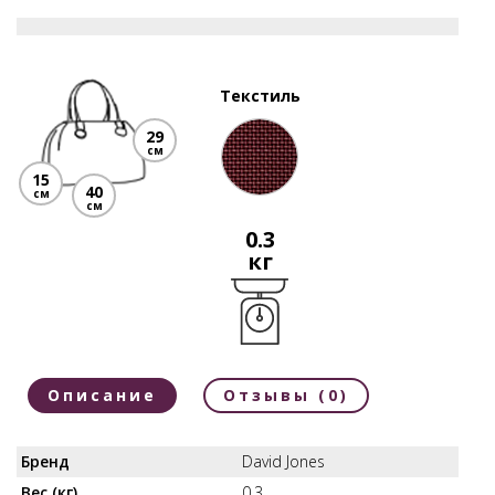
Текстиль
29
см
15
40
см
см
0.3
кг
Описание
Отзывы (0)
Бренд
David Jones
Вес (кг)
0.3