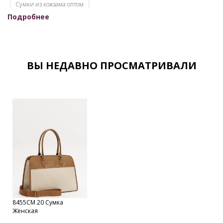
Cумки из кожзама оптом
Подробнее
Женские сумки кировского производства
Женские сумки оптом для интернет-магазинов
Женские сумки оптом кожзам
ВЫ НЕДАВНО ПРОСМАТРИВАЛИ
Женские сумки оптом от производителя
Женские сумки оптом с документами
Женские сумки от производителя
Женские сумки Российской фабрики
Оптовый склад сумок в Москве
Каталог сумок фабрики
Кировские сумки
Сумки оптом Москва
Сумки от производителя
Модные сумки оптом
8455СМ 20 Сумка
Оптовая продажа сумок
Набор сумок оптом
Женская