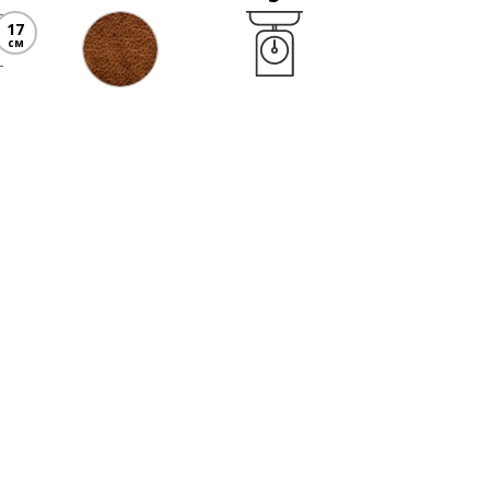
17
см