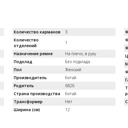
Количество карманов
3
Ф
Количество
Ф
1
отделений
Ф
Назначение ремня
На плечо, в руку
Ц
Подклад
Без подклада
М
Пол
Женский
Ф
Производитель
Китай
Г
Родитель
6826
Т
Страна производства
Китай
р
Трансформер
Нет
С
Ширина (см)
12