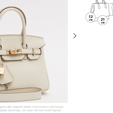
12
21
см
см
кране цвет изделия может отличаться от оригинала.
ибровка монитора, тон кожи той или иной партии.