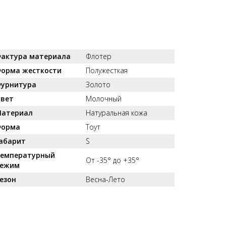
актура материала
Флотер
орма жесткости
Полужесткая
урнитура
Золото
вет
Молочный
атериал
Натуральная кожа
орма
Тоут
абарит
S
емпературный
От -35° до +35°
ежим
езон
Весна-Лето