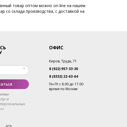
данный товар оптом можно on-line на нашем
ар со склада производства, с доставкой на
СЬ
ОФИС
У
Киров, Труда, 71
8 (922) 957-33-30
8 (8332) 22-63-64
аться
Пн-Пт с 8.00 до 17.00
время по Москве
виями
луг и
 персональных
ии