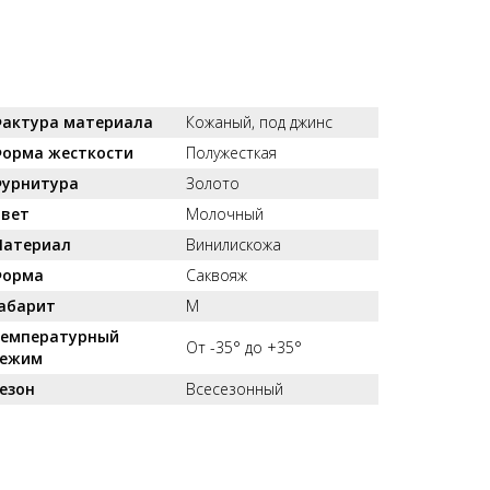
актура материала
Кожаный, под джинс
орма жесткости
Полужесткая
урнитура
Золото
вет
Молочный
атериал
Винилискожа
орма
Саквояж
абарит
M
емпературный
От -35° до +35°
ежим
езон
Всесезонный