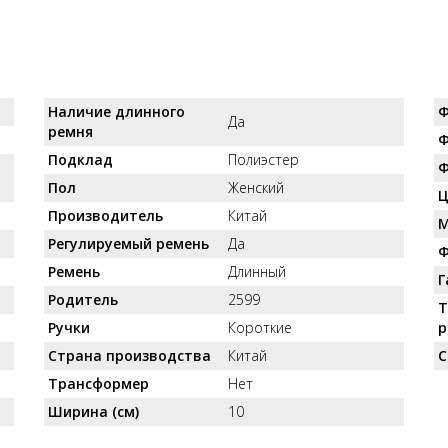
Наличие длинного
Ф
Да
ремня
Ф
Подклад
Полиэстер
Ф
Пол
Женский
Ц
Производитель
Китай
М
Регулируемый ремень
Да
Ф
Ремень
Длинный
Г
Родитель
2599
Т
Ручки
Короткие
р
Страна производства
Китай
С
Трансформер
Нет
Ширина (см)
10