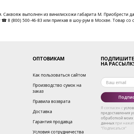
и. Саквояж выполнен из винилискожи габарита M. Приобрести да
☎ 8 (800) 500-46-83 или приехав в шоу-рум в Москве. Товар со 
ОПТОВИКАМ
ПОДПИШИТЕ
НА РАССЫЛК
Как пользоваться сайтом
Производство сумок на
заказ
Подпис
Правила возврата
Я согласен с
усло
Доставка
предоставления ус
обработкой моих
Гарантия продавца
данных
при нажат
"Подписаться"
Условия сотрудничества