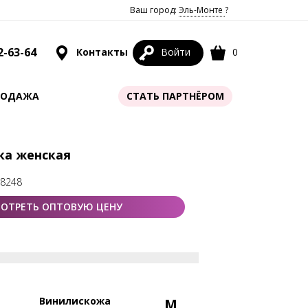
Ваш город:
Эль-Монте
?
2-63-64
Контакты
Войти
0
РОДАЖА
СТАТЬ ПАРТНЁРОМ
я
мка женская
78248
ОТРЕТЬ ОПТОВУЮ ЦЕНУ
Винилискожа
M