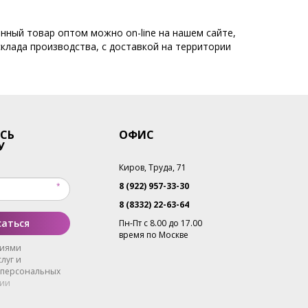
нный товар оптом можно on-line на нашем сайте,
склада производства, с доставкой на территории
СЬ
ОФИС
У
Киров, Труда, 71
8 (922) 957-33-30
8 (8332) 22-63-64
аться
Пн-Пт с 8.00 до 17.00
время по Москве
виями
луг и
 персональных
ии