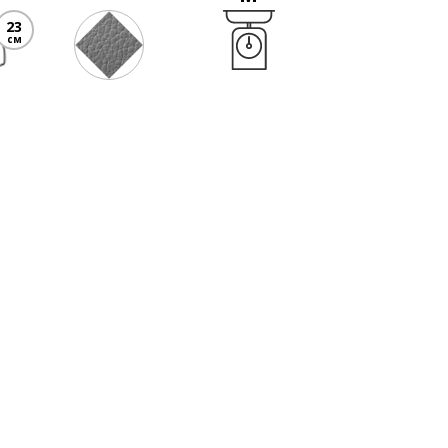
23
см