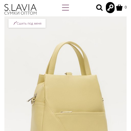
0
Сшить под меня