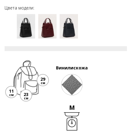
Цвета модели:
Винилискожа
29
см
11
23
см
см
M