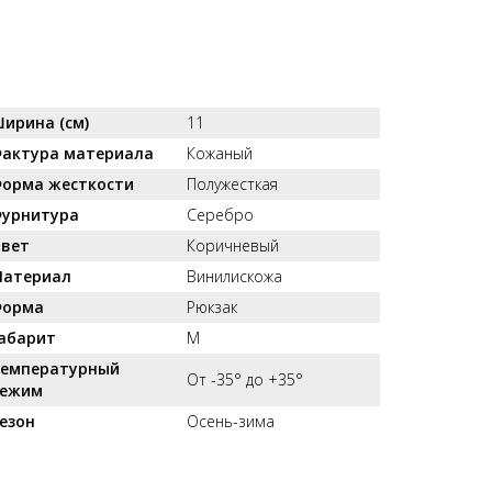
ирина (см)
11
актура материала
Кожаный
орма жесткости
Полужесткая
урнитура
Серебро
вет
Коричневый
атериал
Винилискожа
орма
Рюкзак
абарит
M
емпературный
От -35° до +35°
ежим
езон
Осень-зима