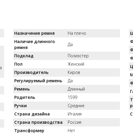
Назначение ремня
На плечо
Ш
Наличие длинного
Ф
Да
ремня
Ф
Подклад
Полиэстер
Ф
Пол
Женский
Ц
а
Производитель
Киров
М
Регулируемый ремень
Да
Ф
Ремень
Длинный
Г
Родитель
1599
Т
Ручки
Средние
р
Страна дизайна
Италия
С
Страна производства
Россия
Трансформер
Нет