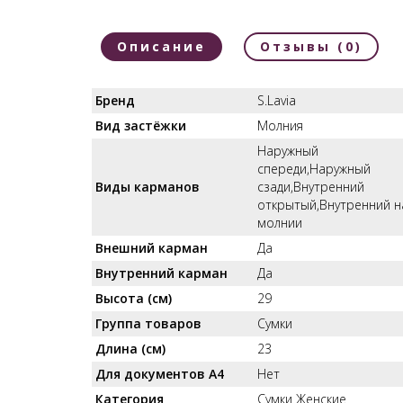
Описание
Отзывы (0)
Бренд
S.Lavia
Вид застёжки
Молния
Наружный
спереди,Наружный
Виды карманов
сзади,Внутренний
открытый,Внутренний н
молнии
Внешний карман
Да
Внутренний карман
Да
Высота (см)
29
Группа товаров
Сумки
Длина (см)
23
Для документов А4
Нет
Категория
Сумки Женские