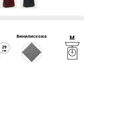
Винилискожа
M
29
см