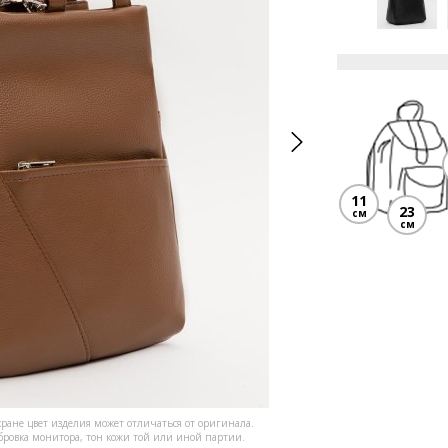
11
23
см
см
кране цвет изделия может отличаться от оригинала.
ибровка монитора, тон кожи той или иной партии.