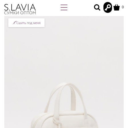
0
Сшить под меня