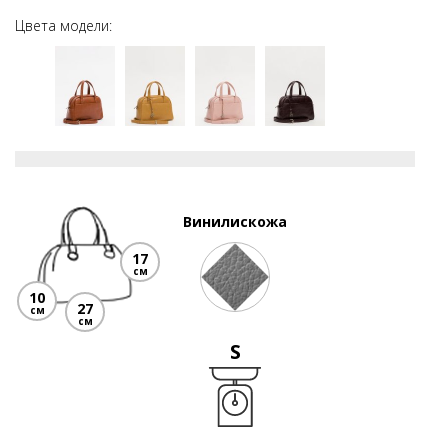
Цвета модели:
Винилискожа
17
см
10
27
см
см
S