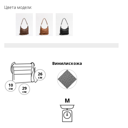
Цвета модели:
Винилискожа
26
см
10
29
см
см
M