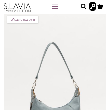
0
Сшить под меня