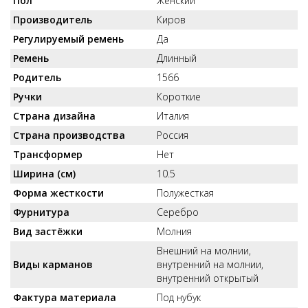
Пол
Женский
Производитель
Киров
Регулируемый ремень
Да
Ремень
Длинный
Родитель
1566
Ручки
Короткие
Страна дизайна
Италия
Страна производства
Россия
Трансформер
Нет
Ширина (см)
10.5
Форма жесткости
Полужесткая
Фурнитура
Серебро
Вид застёжки
Молния
Внешний на молнии,
Виды карманов
внутренний на молнии,
внутренний открытый
Фактура материала
Под нубук