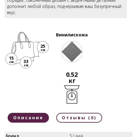
порядке. Лаконичный дизайн с акцентными деталями
дополнит любой образ, подчеркивая ваш безупречный
вкус.
Винилискожа
25
см
15
33
см
см
0.52
кг
Описание
Отзывы (0)
Бренд
S.Lavia