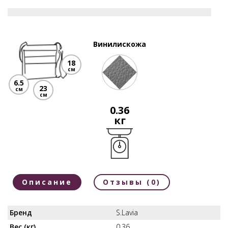
Винилискожа
18
см
6.5
23
см
см
0.36
кг
Описание
Отзывы (0)
Бренд
S.Lavia
Вес (кг)
0.36