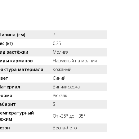
ирина (см)
7
ес (кг)
0.35
ид застёжки
Молния
иды карманов
Наружный на молнии
актура материала
Кожаный
вет
Синий
атериал
Винилискожа
орма
Рюкзак
абарит
S
емпературный
От -35° до +35°
ежим
езон
Весна-Лето