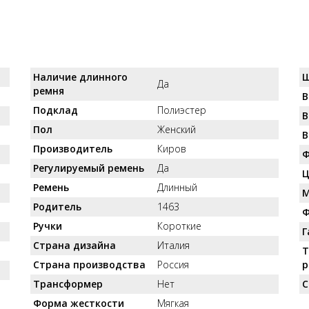
Наличие длинного
Ш
Да
ремня
В
Подклад
Полиэстер
В
Пол
Женский
В
Производитель
Киров
Ф
Регулируемый ремень
Да
Ц
Ремень
Длинный
М
Родитель
1463
Ф
Ручки
Короткие
Г
Страна дизайна
Италия
Т
Страна производства
Россия
р
Трансформер
Нет
С
Форма жесткости
Мягкая