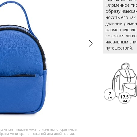
Фирменное тисн
образу изыска
носить его как
длинный ремен
размер идеале
сохраняя лёгко
идеальным спут
путешествий.
7
17.5
см
см
кране цвет изделия может отличаться от оригинала.
ибровка монитора, тон кожи той или иной партии.