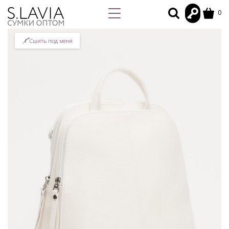
0
Сшить под меня