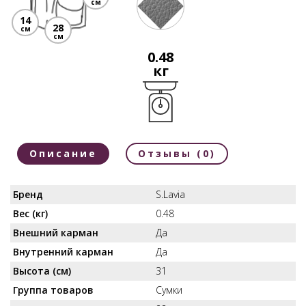
см
14
28
см
см
0.48
кг
Описание
Отзывы (0)
Бренд
S.Lavia
Вес (кг)
0.48
Внешний карман
Да
Внутренний карман
Да
Высота (см)
31
Группа товаров
Сумки