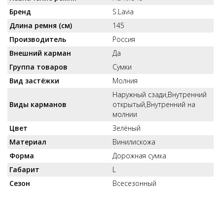
Бренд
S.Lavia
Длина ремня (см)
145
Производитель
Россия
Внешний карман
Да
Группа товаров
Сумки
Вид застёжки
Молния
Наружный сзади,Внутренний
Виды карманов
открытый,Внутренний на
молнии
Цвет
Зелёный
Материал
Винилискожа
Форма
Дорожная сумка
Габарит
L
Сезон
Всесезонный