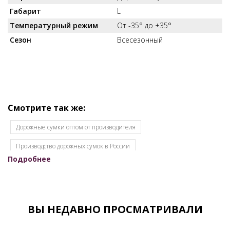
Габарит
L
Температурный режим
От -35° до +35°
Сезон
Всесезонный
Смотрите так же:
Дорожные сумки оптом от производителя
Производство дорожных сумок в России
Подробнее
Спортивные сумки оптом
Сумки дорожные оптом от Российского производителя
Сумки дорожные спортивные оптом
Сумки фабрики S.Lavia
ВЫ НЕДАВНО ПРОСМАТРИВАЛИ
Все товары со скидкой
Распродажа
Сумки дорожные