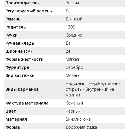
Производитель
Россия
Регулируемый ремень
Да
Ремень
Длинный
Родитель
1300
Ручки
Средние
Ручная кладь
Да
Ширина (см)
24
Форма жесткости
Мягкая
Фурнитура
Серебро
Вид застёжки
Молния
Наружный сзади,Внутренний
Виды карманов
открытый,Внутренний на
молнии
Фактура материала
Кожаный
Цвет
Чёрный
Материал
Винилискожа
Форма
Дорожная сумка