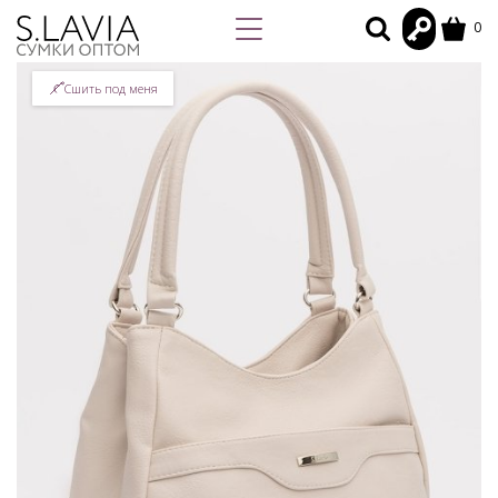
0
Сшить под меня