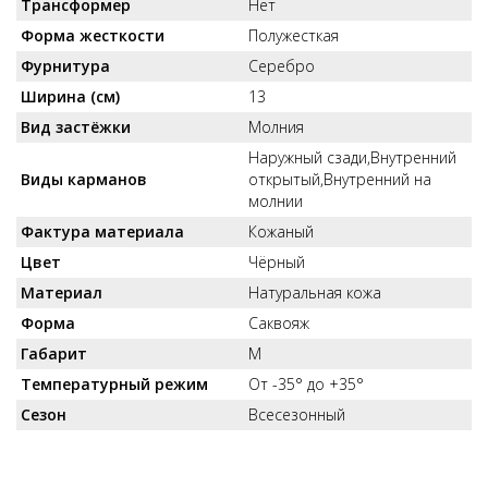
Трансформер
Нет
Форма жесткости
Полужесткая
Фурнитура
Серебро
Ширина (см)
13
Вид застёжки
Молния
Наружный сзади,Внутренний
Виды карманов
открытый,Внутренний на
молнии
Фактура материала
Кожаный
Цвет
Чёрный
Материал
Натуральная кожа
Форма
Саквояж
Габарит
M
Температурный режим
От -35° до +35°
Сезон
Всесезонный