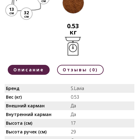
см
13
32
см
см
0.53
кг
Описание
Отзывы (0)
Бренд
S.Lavia
Вес (кг)
0.53
Внешний карман
Да
Внутренний карман
Да
Высота (см)
17
Высота ручек (см)
29