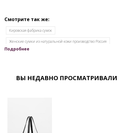
Смотрите так же:
Кировская фабрика сумок
Женские сумки из натуральной кожи производство Россия
Подробнее
Женские сумки OSSO
Женские сумки кировского производства
Женские сумки оптом для интернет-магазинов
Женские сумки оптом от производителя
ВЫ НЕДАВНО ПРОСМАТРИВАЛИ
Женские сумки оптом с документами
Женские сумки от производителя
Женские сумки Российской фабрики
Оптовый склад сумок в Москве
Каталог сумок фабрики
Качественные кожаные сумки Российского производителя