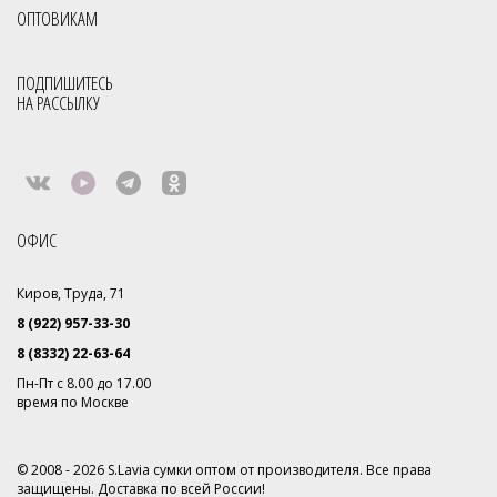
ОПТОВИКАМ
Кожаные сумки оптом
Сумки мелкий опт
Сумки опт
Сумки оптом от 500 рублей
Сумки оптом Москва от 400 руб
ПОДПИШИТЕСЬ
НА РАССЫЛКУ
Сумки оптом от производителя
Сумки оптом от производителя Россия
Сумки отечественные
Сумки производство Россия
Сумки российского производства
Фабрика сумок
Фабрика сумок Россия
Сумки с кисточками
ОФИС
Сумки фабрики S.Lavia
Сумки из натуральной кожи оптом
Киров, Труда, 71
Молодёжные сумки оптом
Через плечо
8 (922) 957-33-30
Сумки натуральная кожа оптом
8 (8332) 22-63-64
Пн-Пт с 8.00 до 17.00
Итальянские сумки из натуральной кожи оптом
время по Москве
Сумки женские натуральная кожа опт
Все товары со скидкой
© 2008 - 2026 S.Lavia сумки оптом от производителя. Все права
Smart Casual
Коллекция Business
Распродажа
защищены. Доставка по всей России!