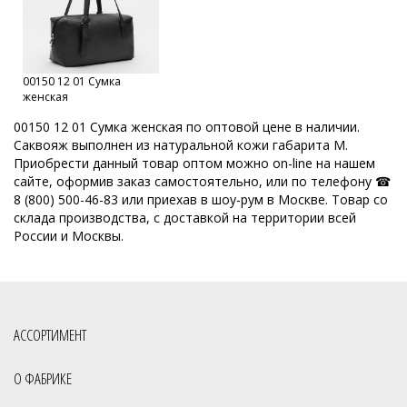
Кировские сумки
Кировские сумки из натуральной кожи
Кожаные сумки оптом от производителя
00150 12 01 Сумка
Производитель сумок из натуральной кожи в России
женская
Сумки оптом Москва
Сумки от производителя
00150 12 01 Сумка женская по оптовой цене в наличии.
Саквояж выполнен из натуральной кожи габарита M.
Модные сумки оптом
Оптовая продажа сумок
Приобрести данный товар оптом можно on-line на нашем
сайте, оформив заказ самостоятельно, или по телефону ☎
Набор сумок оптом
Кожгалантерейная фабрика
8 (800) 500-46-83 или приехав в шоу-рум в Москве. Товар со
склада производства, с доставкой на территории всей
Оптовая база сумок
ОССО сумки оптом Киров
России и Москвы.
Производитель женских сумок Россия
Производство кожгалантереи
Производитель женских сумок
Производитель сумок
Производство сумок из кожи
АССОРТИМЕНТ
Российские сумки из натуральной кожи
О ФАБРИКЕ
Российская фабрика сумок оптом
Славия сумки оптом Киров