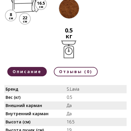
16.5
см
8
22
см
см
0.5
кг
Описание
Отзывы (0)
Бренд
S.Lavia
Вес (кг)
0.5
Внешний карман
Да
Внутренний карман
Да
Высота (см)
16.5
Высота ручек (см)
19