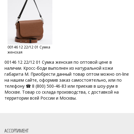
Оптовый склад сумок в Москве
Каталог сумок фабрики
Качественные кожаные сумки Российского производителя
Кировские сумки
Кировские сумки из натуральной кожи
Кожаные сумки оптом от производителя
Сумки оптом Москва
00146 12 22/12 01 Сумка
Сумки от производителя
Модные сумки оптом
женская
Оптовая продажа сумок
Набор сумок оптом
00146 12 22/12 01 Сумка женская по оптовой цене в
наличии. Кросс-боди выполнен из натуральной кожи
Кожгалантерейная фабрика
Оптовая база сумок
габарита M. Приобрести данный товар оптом можно on-line
на нашем сайте, оформив заказ самостоятельно, или по
ОССО сумки оптом Киров
телефону ☎ 8 (800) 500-46-83 или приехав в шоу-рум в
Москве. Товар со склада производства, с доставкой на
Производитель женских сумок Россия
территории всей России и Москвы.
Производство кожгалантереи
Производитель женских сумок
Производитель сумок
Российская фабрика сумок оптом
Славия сумки оптом Киров
Сумки мелкий опт
Сумки опт
АССОРТИМЕНТ