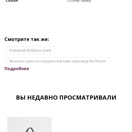
Сезон
Осень-зима
Смотрите так же:
Кировская фабрика сумок
Женские сумки из натуральной кожи производство Россия
Подробнее
Женские сумки OSSO
Женские сумки кировского производства
Женские сумки оптом для интернет-магазинов
Женские сумки оптом от производителя
ВЫ НЕДАВНО ПРОСМАТРИВАЛИ
Женские сумки оптом с документами
Женские сумки от производителя
Женские сумки Российской фабрики