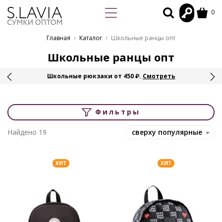
0
Главная
Каталог
Школьные ранцы опт
Школьные ранцы опт
Школьные рюкзаки от 450 ₽.
Смотреть
Фильтры
Найдено 19
сверху популярные
ХИТ
ХИТ