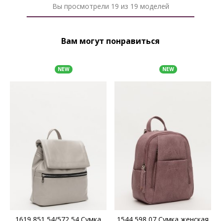
Вы просмотрели 19 из 19 моделей
Вам могут понравиться
NEW
NEW
1619 851 54/572 54 Сумка
1544 598 07 Сумка женская