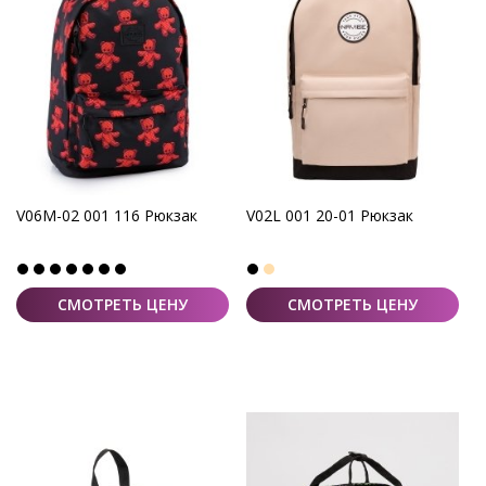
V06M-02 001 116 Рюкзак
V02L 001 20-01 Рюкзак
СМОТРЕТЬ ЦЕНУ
СМОТРЕТЬ ЦЕНУ