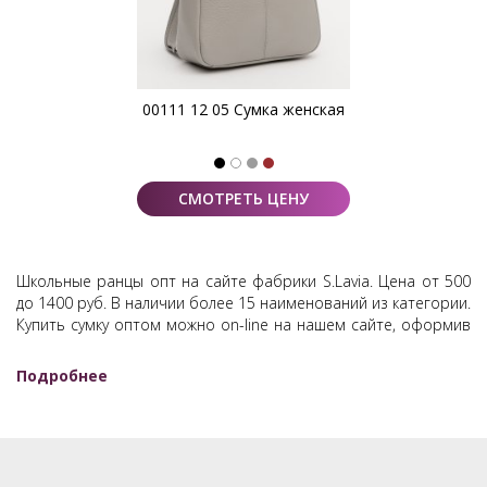
00111 12 05 Сумка женская
СМОТРЕТЬ ЦЕНУ
Школьные ранцы опт на сайте фабрики S.Lavia. Цена от 500
до 1400 руб. В наличии более 15 наименований из категории.
Купить сумку оптом можно on-line на нашем сайте, оформив
заказ самостоятельно или по телефону
8 (8332) 22-63-64
.
Товар представлен также в шоуруме города Кирова и
Подробнее
Москвы. Доставка на территории всей России и Москвы.