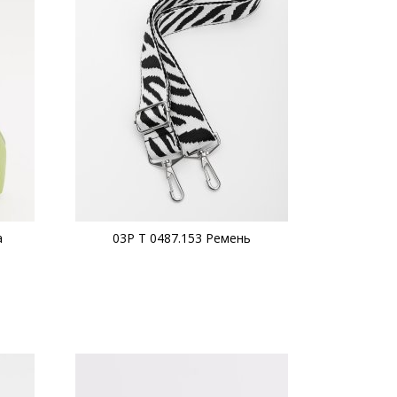
а
03Р Т 0487.153 Ремень