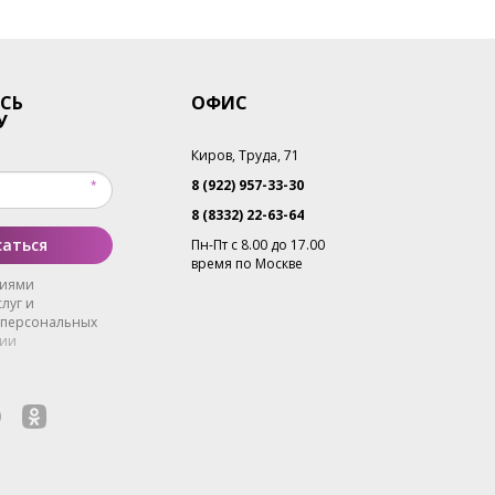
СЬ
ОФИС
У
Киров, Труда, 71
8 (922) 957-33-30
8 (8332) 22-63-64
аться
Пн-Пт с 8.00 до 17.00
время по Москве
виями
луг и
 персональных
ии