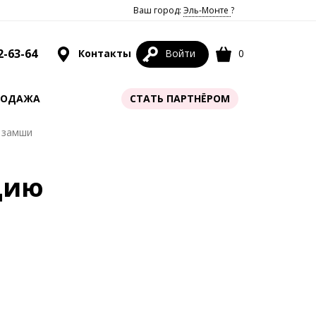
Ваш город:
Эль-Монте
?
2-63-64
Контакты
Войти
0
РОДАЖА
СТАТЬ ПАРТНЁРОМ
з замши
цию